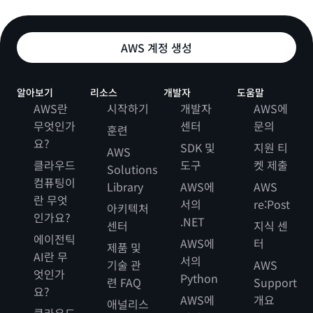
AWS 계정 생성
알아보기
리소스
개발자
도움말
AWS란
시작하기
개발자
AWS에
무엇인가
센터
문의
훈련
요?
SDK 및
지원 티
AWS
클라우드
도구
켓 제출
Solutions
컴퓨팅이
Library
AWS에
AWS
란 무엇
서의
re:Post
아키텍처
인가요?
.NET
센터
지식 센
에이전틱
AWS에
터
제품 및
AI란 무
서의
기술 관
AWS
엇인가
Python
련 FAQ
Support
요?
AWS에
개요
애널리스
클라우드