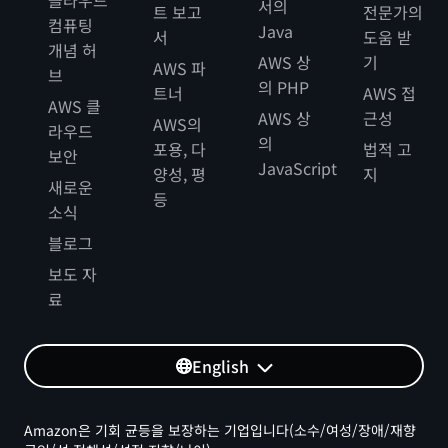
서의
트 보고
전문가의
컴퓨팅
Java
서
도움 받
개념 허
AWS 상
기
AWS 파
브
의 PHP
트너
AWS 접
AWS 클
AWS 상
근성
AWS의
라우드
의
포용, 다
법적 고
보안
JavaScript
양성, 평
지
새로운
등
소식
블로그
보도 자
료
English
Amazon은 기회 균등을 보장하는 기업입니다(소수/여성/장애/재향