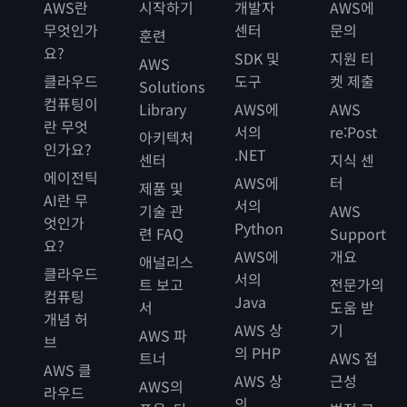
AWS란
시작하기
개발자
AWS에
무엇인가
센터
문의
훈련
요?
SDK 및
지원 티
AWS
클라우드
도구
켓 제출
Solutions
컴퓨팅이
Library
AWS에
AWS
란 무엇
서의
re:Post
아키텍처
인가요?
.NET
센터
지식 센
에이전틱
AWS에
터
제품 및
AI란 무
서의
기술 관
AWS
엇인가
Python
련 FAQ
Support
요?
AWS에
개요
애널리스
클라우드
서의
트 보고
전문가의
컴퓨팅
Java
서
도움 받
개념 허
AWS 상
기
AWS 파
브
의 PHP
트너
AWS 접
AWS 클
AWS 상
근성
AWS의
라우드
의