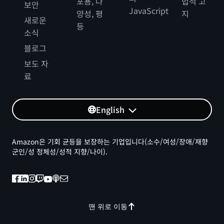
포용, 다
법적 고
보안
JavaScript
양성, 평
지
새로운
등
소식
블로그
보도 자
료
English
Amazon은 기회 균등을 보장하는 기업입니다(소수/여성/장애/재향
군인/성 정체성/성적 지향/나이).
맨 위로 이동