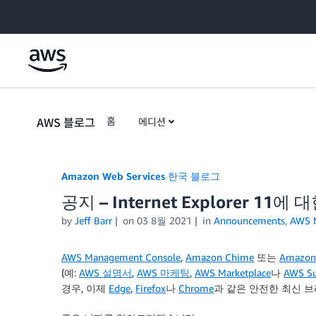
Skip to Main Content
AWS 블로그
홈
에디션
Amazon Web Services 한국 블로그
공지 – Internet Explorer 1
by
Jeff Barr
on
03 8월 2021
in
Announcements
,
AWS 
AWS Management Console
,
Amazon Chime
또는
Amazon
(예:
AWS 설명서
,
AWS 마케팅
,
AWS Marketplace
나
AWS Su
경우, 이제
Edge
,
Firefox
나
Chrome
과 같은 안전한 최신 