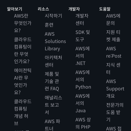
알아보기
리소스
개발자
도움말
AWS란
시작하기
개발자
AWS에
무엇인가
센터
문의
훈련
요?
SDK 및
지원 티
AWS
클라우드
도구
켓 제출
Solutions
컴퓨팅이
Library
AWS에
AWS
란 무엇
서의
re:Post
아키텍처
인가요?
.NET
센터
지식 센
에이전틱
AWS에
터
제품 및
AI란 무
서의
기술 관
AWS
엇인가
Python
련 FAQ
Support
요?
AWS에
개요
애널리스
클라우드
서의
트 보고
전문가의
컴퓨팅
Java
서
도움 받
개념 허
AWS 상
기
AWS 파
브
의 PHP
트너
AWS 접