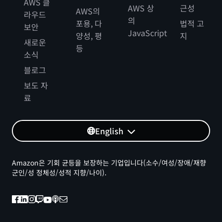
AWS 클
AWS 상
근성
AWS의
라우드
의
포용, 다
법적 고
보안
JavaScript
양성, 평
지
새로운
등
소식
블로그
보도 자
료
English
Amazon은 기회 균등을 보장하는 기업입니다(소수/여성/장애/재향
군인/성 정체성/성적 지향/나이).