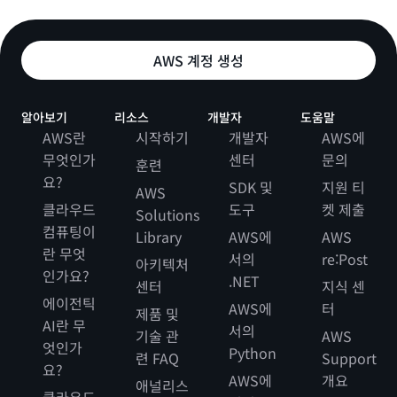
AWS 계정 생성
알아보기
리소스
개발자
도움말
AWS란
시작하기
개발자
AWS에
무엇인가
센터
문의
훈련
요?
SDK 및
지원 티
AWS
클라우드
도구
켓 제출
Solutions
컴퓨팅이
Library
AWS에
AWS
란 무엇
서의
re:Post
아키텍처
인가요?
.NET
센터
지식 센
에이전틱
AWS에
터
제품 및
AI란 무
서의
기술 관
AWS
엇인가
Python
련 FAQ
Support
요?
AWS에
개요
애널리스
클라우드