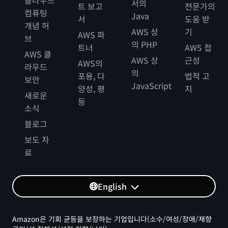
서의
트 보고
전문가의
컴퓨팅
Java
서
도움 받
개념 허
AWS 상
기
AWS 파
브
의 PHP
트너
AWS 접
AWS 클
AWS 상
근성
AWS의
라우드
의
포용, 다
법적 고
보안
JavaScript
양성, 평
지
새로운
등
소식
블로그
보도 자
료
English
Amazon은 기회 균등을 보장하는 기업입니다(소수/여성/장애/재향