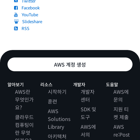
Twitter
Facebook
YouTube
Slideshare
RSS
AWS 계정 생성
알아보기
리소스
개발자
도움말
AWS란
시작하기
개발자
AWS에
무엇인가
센터
문의
훈련
요?
SDK 및
지원 티
AWS
클라우드
도구
켓 제출
Solutions
컴퓨팅이
Library
AWS에
AWS
란 무엇
서의
re:Post
아키텍처