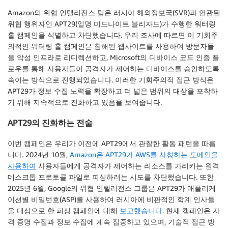
Amazon의 위협 인텔리전스 팀은 러시아 해외정보국(SVR)과 연관된
위협 행위자인 APT29(일명 미드나이트 블리자드)가 수행한 워터링
홀 캠페인을 식별하고 차단했습니다. 우리 조사에 따르면 이 기회주
의적인 워터링 홀 캠페인은 침해된 웹사이트를 사용하여 방문자들
을 악성 인프라로 리디렉션하고, Microsoft의 디바이스 코드 인증 플
로우를 통해 사용자들이 공격자가 제어하는 디바이스를 승인하도록
속이는 방식으로 진행되었습니다. 이러한 기회주의적 접근 방식은
APT29가 정보 수집 노력을 확장하고 더 넓은 범위의 대상을 포착하
기 위해 지속적으로 진화하고 있음을 보여줍니다.
APT29의 진화하는 전술
이번 캠페인은 우리가 이전에 APT29에서 관찰한 활동 패턴을 따릅
니다. 2024년 10월,
Amazon은 APT29가 AWS를 사칭하는 도메인을
사용하여
사용자들에게 공격자가 제어하는 리소스를 가리키는 원격
데스크톱 프로토콜 파일로 피싱하려는 시도를 차단했습니다. 또한
2025년 6월, Google의 위협 인텔리전스 그룹은 APT29가 애플리케
이션별 비밀번호(ASP)를 사용하여 러시아에 비판적인 학계 인사들
을 대상으로 한 피싱 캠페인에 대해
보고했습니다
. 현재 캠페인은 자
격 증명 수집과 정보 수집에 계속 집중하고 있으며, 기술적 접근 방