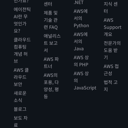
인가요?
.NET
센터
지식 센
에이전틱
AWS에
터
제품 및
AI란 무
서의
기술 관
AWS
엇인가
Python
련 FAQ
Support
요?
AWS에
개요
애널리스
클라우드
서의
트 보고
전문가의
컴퓨팅
Java
서
도움 받
개념 허
AWS 상
기
AWS 파
브
의 PHP
트너
AWS 접
AWS 클
AWS 상
근성
AWS의
라우드
의
포용, 다
법적 고
보안
JavaScript
양성, 평
지
새로운
등
소식
블로그
보도 자
료