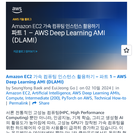
Amazon EC2 가속 컴퓨팅 인스턴스 활용하기 – 파트 1 – AWS
Deep Learning AMI (DLAMI)
by
SeungYong Baek
and
EuiJeong Go
on
02 10월 2024
in
Amazon EC2
,
Artificial Intelligence
,
AWS Deep Learning AMIs
,
Compute
,
Intermediate (200)
,
PyTorch on AWS
,
Technical How-to
Permalink
Share
서론 전통적인 고성능 컴퓨팅(HPC, High Performance
Computing) 뿐만 아니라, 인공지능, 기계 학습, 그리고 생성형 AI
의 활용도가 높아짐에 따라, 고성능 GPU가 장착된 가속 컴퓨팅을
위한 하드웨어의 수요와 사용률이 급격히 증가하고 있습니다. 이
는 온프레미스 데이터센터 뿐만 아니라 클라우드에서도 동일한 현