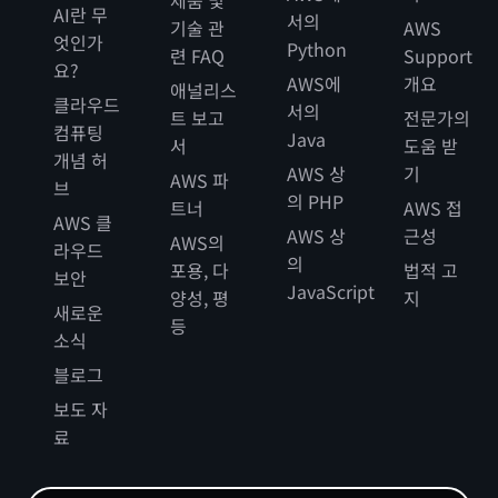
AI란 무
서의
기술 관
AWS
엇인가
Python
련 FAQ
Support
요?
AWS에
개요
애널리스
클라우드
서의
트 보고
전문가의
컴퓨팅
Java
서
도움 받
개념 허
AWS 상
기
AWS 파
브
의 PHP
트너
AWS 접
AWS 클
AWS 상
근성
AWS의
라우드
의
포용, 다
법적 고
보안
JavaScript
양성, 평
지
새로운
등
소식
블로그
보도 자
료