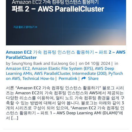
Amazon EC2 가속 컴퓨팅 인스턴스 활용하기 – 파트 2 – AWS
ParallelCluster
by
SeungYong Baek
and
EuiJeong Go
on
04 10월 2024
in
Amazon EC2
,
Amazon Elastic File System (EFS)
,
AWS Deep
Learning AMIs
,
AWS ParallelCluster
,
Intermediate (200)
,
PyTorch
on AWS
,
Technical How-to
Permalink
Share
서론 “Amazon EC2 가속 컴퓨팅 인스턴스 활용하기” 블로그 시리
즈는 Amazon EC2의 가속 컴퓨팅 인스턴스와 AWS에서 제공되는
다양한 리소스를 이용하여, 멀티 노드 가속 컴퓨팅 환경을 쉽게 구
축할 수 있는 방법에 대해서 알아 봅니다. 블로그는 아래와 같이 3
개의 시리즈로 구성이 되어 있으며, “Amazon EC2 가속 컴퓨팅 인
스턴스 활용하기 – 파트 1 – AWS Deep Learning AMI (DLAMI)”에
서 […]