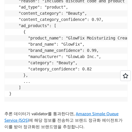
    "reason": "Includes discount code and product fe
    "ad_type": "product",

    "content_category": "Beauty",

    "content_category_confidence": 0.97,

    "ad_products": [

      {

        "product_name": "GlowFix Moisturizing Cream",
        "brand_name": "GlowFix",

        "brand_name_confidence": 0.99,

        "manufacturer": "GlowLab Inc.",

        "category": "Beauty",

        "category_confidence": 0.82

      }, 

      ...

    ]

}
추론 데이터가 validator를 통과한다면,
Amazon Simple Queue
Service (SQS)
에 해당 정보를 전송하고 브랜드 정규화 에이전트가
이를 받아 정규화된 브랜드명을 추정합니다.