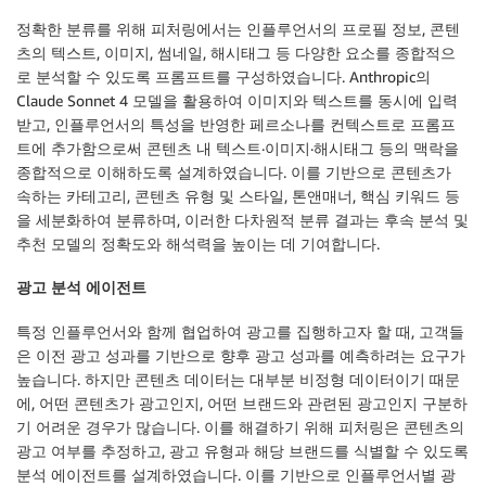
정확한 분류를 위해 피처링에서는 인플루언서의 프로필 정보, 콘텐
츠의 텍스트, 이미지, 썸네일, 해시태그 등 다양한 요소를 종합적으
로 분석할 수 있도록 프롬프트를 구성하였습니다. Anthropic의
Claude Sonnet 4 모델을 활용하여 이미지와 텍스트를 동시에 입력
받고, 인플루언서의 특성을 반영한 페르소나를 컨텍스트로 프롬프
트에 추가함으로써 콘텐츠 내 텍스트·이미지·해시태그 등의 맥락을
종합적으로 이해하도록 설계하였습니다. 이를 기반으로 콘텐츠가
속하는
카테고리
,
콘텐츠 유형 및 스타일
,
톤앤매너
,
핵심 키워드
등
을 세분화하여 분류하며, 이러한 다차원적 분류 결과는 후속 분석 및
추천 모델의
정확도와 해석력
을 높이는 데 기여합니다.
광고 분석 에이전트
특정 인플루언서와 함께 협업하여 광고를 집행하고자 할 때, 고객들
은 이전 광고 성과를 기반으로 향후 광고 성과를 예측하려는 요구가
높습니다. 하지만 콘텐츠 데이터는 대부분 비정형 데이터이기 때문
에, 어떤 콘텐츠가 광고인지, 어떤 브랜드와 관련된 광고인지 구분하
기 어려운 경우가 많습니다. 이를 해결하기 위해 피처링은 콘텐츠의
광고 여부를 추정하고, 광고 유형과 해당 브랜드를 식별할 수 있도록
분석 에이전트를 설계하였습니다. 이를 기반으로 인플루언서별 광