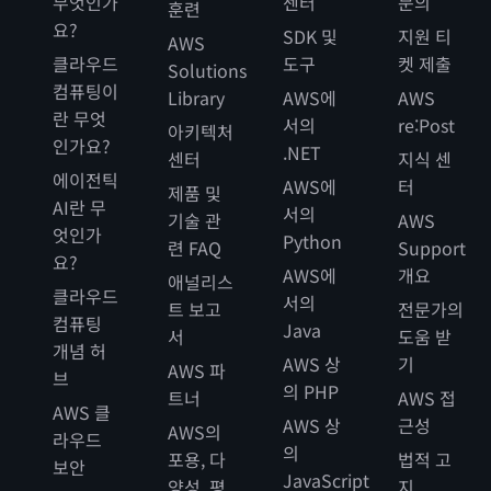
무엇인가
센터
문의
훈련
요?
SDK 및
지원 티
AWS
클라우드
도구
켓 제출
Solutions
컴퓨팅이
Library
AWS에
AWS
란 무엇
서의
re:Post
아키텍처
인가요?
.NET
센터
지식 센
에이전틱
AWS에
터
제품 및
AI란 무
서의
기술 관
AWS
엇인가
Python
련 FAQ
Support
요?
AWS에
개요
애널리스
클라우드
서의
트 보고
전문가의
컴퓨팅
Java
서
도움 받
개념 허
AWS 상
기
AWS 파
브
의 PHP
트너
AWS 접
AWS 클
AWS 상
근성
AWS의
라우드
의
포용, 다
법적 고
보안
JavaScript
양성, 평
지