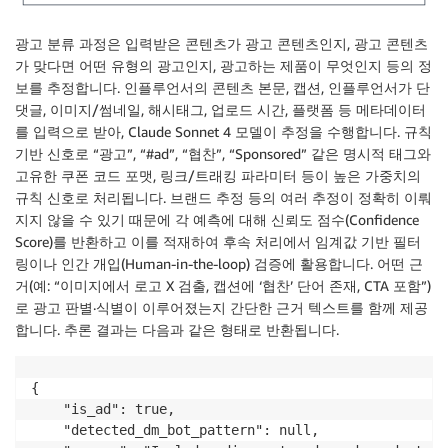
광고 분류 과정은 입력받은 콘텐츠가 광고 콘텐츠인지, 광고 콘텐츠
가 맞다면 어떤 유형의 광고인지, 광고하는 제품이 무엇인지 등의 정
보를 추정합니다. 인플루언서의 콘텐츠 본문, 캡션, 인플루언서가 단
댓글, 이미지/썸네일, 해시태그, 업로드 시간, 플랫폼 등 메타데이터
를 입력으로 받아, Claude Sonnet 4 모델이 추정을 수행합니다. 규칙
기반 신호로 “광고”, “#ad”, “협찬”, “Sponsored” 같은 명시적 태그와
고유한 쿠폰 코드 포맷, 링크/트래킹 파라미터 등이 높은 가중치의
규칙 신호로 처리됩니다. 브랜드 추정 등의 여러 추정이 정확히 이뤄
지지 않을 수 있기 때문에 각 예측에 대해 신뢰도 점수(Confidence
Score)를 반환하고 이를 적재하여 후속 처리에서 임계값 기반 필터
링이나 인간 개입(Human-in-the-loop) 검증에 활용합니다. 어떤 근
거(예: “이미지에서 로고 X 검출, 캡션에 ‘협찬’ 단어 존재, CTA 포함”)
로 광고 판별·식별이 이루어졌는지 간단한 근거 텍스트를 함께 제공
합니다. 추론 결과는 다음과 같은 형태로 반환됩니다.
{

    "is_ad": true,

    "detected_dm_bot_pattern": null,
