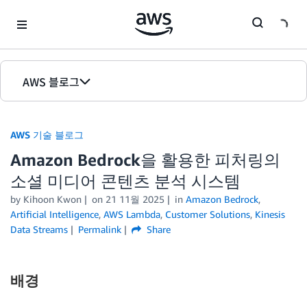
Skip to Main Content
AWS 블로그
홈
AWS 기술 블로그
에디션
Amazon Bedrock을 활용한 피처링의
소셜 미디어 콘텐츠 분석 시스템
by Kihoon Kwon
on
21 11월 2025
in
Amazon Bedrock
,
Artificial Intelligence
,
AWS Lambda
,
Customer Solutions
,
Kinesis
Data Streams
Permalink
Share
배경