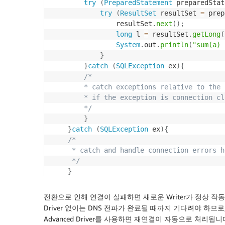
try
(
PreparedStatement
 preparedStat
try
(
ResultSet
 resultSet 
=
 prep
                resultSet
.
next
(
)
;
long
 l 
=
 resultSet
.
getLong
(
System
.
out
.
println
(
"sum(a) 
}
}
catch
(
SQLException
 ex
)
{
/*

        * catch exceptions relative to the 
        * if the exception is connection cl
        */
}
}
catch
(
SQLException
 ex
)
{
/*

     * catch and handle connection errors he
     */
}
}
전환으로 인해 연결이 실패하면 새로운 Writer가 정상 작동할 
Driver 없이는 DNS 전파가 완료될 때까지 기다려야 하므
Advanced Driver를 사용하면 재연결이 자동으로 처