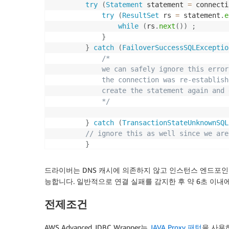
try
(
Statement
 statement 
=
 connecti
try
(
ResultSet
 rs 
=
 statement
.
e
while
(
rs
.
next
(
)
)
;
}
}
catch
(
FailoverSuccessSQLExceptio
/*

            we can safely ignore this error

            the connection was re-establishe
            create the statement again and 
            */
}
catch
(
TransactionStateUnknownSQL
// ignore this as well since we are
}
}
catch
(
FailoverFailedSQLException
 ex
)
드라이버는 DNS 캐시에 의존하지 않고 인스턴스 엔드포인트를
/*

능합니다. 일반적으로 연결 실패를 감지한 후 약 6초 이내
      At this point the driver was unable t
      just loop and get a new connection.

전제조건
    */
}
catch
(
SQLException
 ex
)
{
AWS Advanced JDBC Wrapper는
JAVA Proxy 패턴
을 사용하