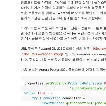
엔드포인트를 가져옵니다. 이를 통해 연결 실패 시 클러스터
리케이션에서 연결이 실패하면 드라이버는 연결 복구를 위
로운 토폴로지를 읽어 새 Writer의 IP 주소를 확인하고
플리케이션은 연결 끊김이나 실패를 감지하지 못합니다.
드라이버는 새로운 서버로 연결이 전환되었을 때 이를 애플
랜잭션에서 오류가 발생했을 경우에는 트랜잭션이 실패했으
한 예외들을 적절히 식별하고 처리하기 위해서는 사용자 
URL 구성은 PostgreSQL JDBC 드라이버의 경우
jdbc:aw
입니다. aws-advanced-w
jdbc:aws-wrapper:mysql
하고, 구성의 다음 부분을 사용하여 래핑할 기본 드라이버
다음 코드는 Aurora PostgreSQL 클러스터에 연결하
properties
.
setProperty
(
PropertyDefinition
.
P
"auroraConnectionTr
while
(
true
)
{
try
(
Connection
 connection 
=
DriverManager
.
getConnection
(
"jdbc:a