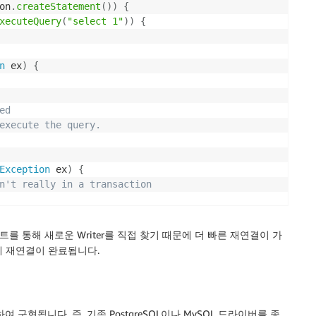
on
.
createStatement
(
)
)
{
xecuteQuery
(
"select 1"
)
)
{
n
 ex
)
{
d

execute the query.

Exception
 ex
)
{
n't really in a transaction
{
 통해 새로운 Writer를 직접 찾기 때문에 더 빠른 재연결이 가
에 재연결이 완료됩니다.
o re-establish the connection so

여 구현됩니다. 즉, 기존 PostgreSQL이나 MySQL 드라이버를 종