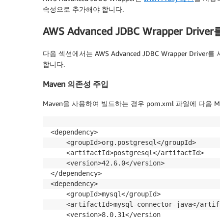
/*

속성으로 추가해야 합니다.
    any number of exceptions above, handle 
    */
AWS Advanced JDBC Wrapper 
}
try
{
Thread
.
sleep
(
1000
)
;
다음 섹션에서는 AWS Advanced JDBC Wrapper D
}
catch
(
InterruptedException
 e
)
{
합니다.
//ignore
Maven 의존성 주입
}
}
Maven을 사용하여 빌드하는 경우 pom.xml 파일에 다음 
<dependency>

    <groupId>org.postgresql</groupId>

    <artifactId>postgresql</artifactId>

    <version>42.6.0</version>

</dependency>

<dependency>

    <groupId>mysql</groupId>

    <artifactId>mysql-connector-java</artifa
    <version>8.0.31</version
