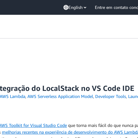
English
Entre em contato con
ntegração do LocalStack no VS Code IDE
AWS Lambda
,
AWS Serverless Application Model
,
Developer Tools
,
Laun
AWS Toolkit for Visual Studio Code
que torna mais fácil do que nunca p
s
melhorias recentes na experiência de desenvolvimento do AWS Lambd