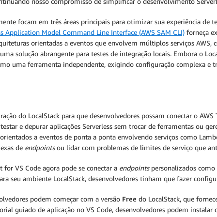
tinuando nosso compromisso de simplificar o desenvolvimento Server
ente focam em três áreas principais para otimizar sua experiência de tes
ss Application Model Command Line Interface (AWS SAM CLI)
forneça ex
quiteturas orientadas a eventos que envolvem múltiplos serviços AWS,
 uma solução abrangente para testes de integração locais. Embora o Loca
mo uma ferramenta independente, exigindo configuração complexa e troc
tegração do LocalStack para que desenvolvedores possam conectar o AWS
estar e depurar aplicações Serverless sem trocar de ferramentas ou ger
orientados a eventos de ponta a ponta envolvendo serviços como Lamb
plexas de
endpoints
ou lidar com problemas de limites de serviço que a
it for VS Code agora pode se conectar a
endpoints
personalizados como o
ara seu ambiente LocalStack, desenvolvedores tinham que fazer configu
volvedores podem começar com a versão
Free
do LocalStack, que fornece
torial guiado de aplicação no VS Code, desenvolvedores podem instalar 