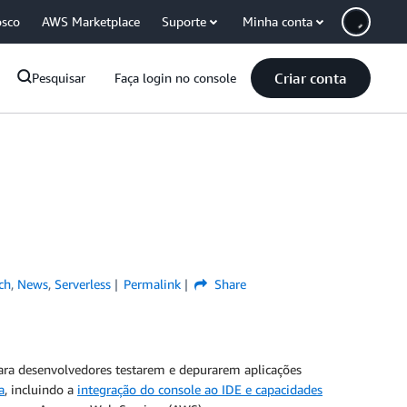
osco
AWS Marketplace
Suporte
Minha conta
Criar conta
Pesquisar
Faça login no console
ch
,
News
,
Serverless
Permalink
Share
ara desenvolvedores testarem e depurarem aplicações
a
, incluindo a
integração do console ao IDE e capacidades