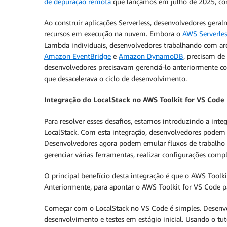
de depuração remota
que lançamos em julho de 2025, con
Ao construir aplicações Serverless, desenvolvedores geralm
recursos em execução na nuvem. Embora o
AWS Serverle
Lambda individuais, desenvolvedores trabalhando com ar
Amazon EventBridge
e
Amazon DynamoDB
, precisam de
desenvolvedores precisavam gerenciá-lo anteriormente co
que desacelerava o ciclo de desenvolvimento.
Integração do LocalStack no AWS Toolkit for VS Code
Para resolver esses desafios, estamos introduzindo a in
LocalStack. Com esta integração, desenvolvedores podem t
Desenvolvedores agora podem emular fluxos de trabalho 
gerenciar várias ferramentas, realizar configurações com
O principal benefício desta integração é que o AWS Toolk
Anteriormente, para apontar o AWS Toolkit for VS Code p
Começar com o LocalStack no VS Code é simples. Desen
desenvolvimento e testes em estágio inicial. Usando o tu