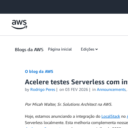
Skip to Main Content
Blogs da AWS
Página inicial
Edições
O blog da AWS
Acelere testes Serverless com i
by
Rodrigo Peres
on
03 FEV 2026
in
Announcements
,
Por Micah Walter, Sr. Solutions Architect na AWS.
Hoje, estamos anunciando a integração do
LocalStack
no
Serverless localmente. Esta melhoria complementa nossa