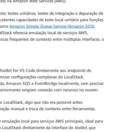
less na Amazon Web Services (AWS).
te: testes unitários, testes de integração e depuração de
celentes capacidades de teste local unitário para funções
 como
Amazon Simple Queue Service (Amazon SQS)
,
lStack oferecia emulação local de serviços AWS,
as frequentes de contexto entre múltiplas interfaces, o
 Toolkit for VS Code diretamente aos
endpoints
do
enciar configurações complexas do LocalStack.
da, Amazon SQS e EventBridge localmente, sem precisar
nteriormente exigiam conexão com recursos na nuvem.
 LocalStack, algo que não era possível antes.
ração manual e troca de contexto entre ferramentas.
 emulação local para serviços AWS principais, ideal para
o LocalStack diretamente da interface do
toolkit
, que