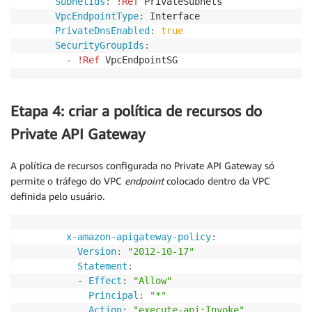
SubnetIds
:
!Ref
 PrivateSubnets

VpcEndpointType
:
 Interface

PrivateDnsEnabled
:
true
SecurityGroupIds
:
-
!Ref
 VpcEndpointSG 
Etapa 4: criar a política de recursos do
Private API Gateway
A política de recursos configurada no Private API Gateway só
permite o tráfego do VPC
endpoint
colocado dentro da VPC
definida pelo usuário.
x-amazon-apigateway-policy
:
Version
:
"2012-10-17"
Statement
:
-
Effect
:
"Allow"
Principal
:
"*"
Action
:
"execute-api:Invoke"