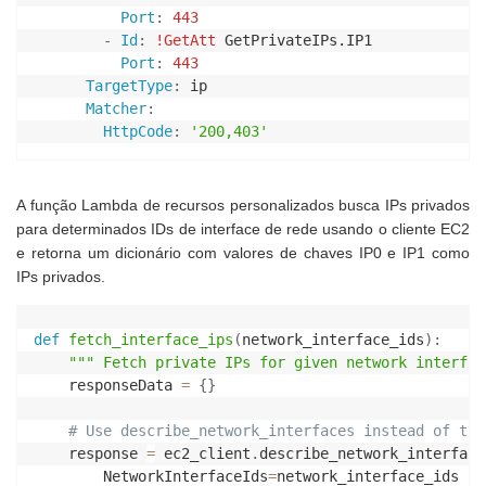
Port
:
443
-
Id
:
!GetAtt
 GetPrivateIPs.IP1

Port
:
443
TargetType
:
 ip

Matcher
:
HttpCode
:
'200,403'
A função Lambda de recursos personalizados busca IPs privados
para determinados IDs de interface de rede usando o cliente EC2
e retorna um dicionário com valores de chaves IP0 e IP1 como
IPs privados.
def
fetch_interface_ips
(
network_interface_ids
)
:
""" Fetch private IPs for given network interfac
    responseData 
=
{
}
# Use describe_network_interfaces instead of the
    response 
=
 ec2_client
.
describe_network_interface
        NetworkInterfaceIds
=
network_interface_ids
