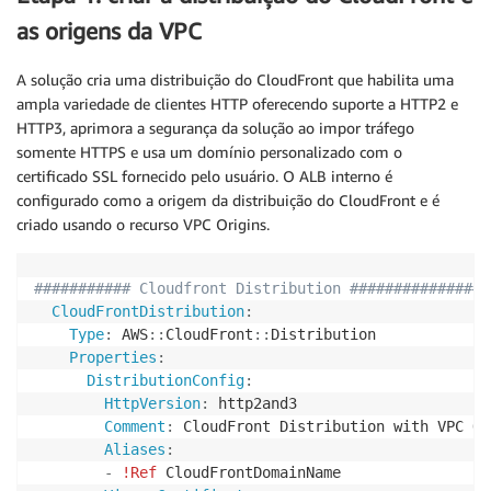
as origens da VPC
A solução cria uma distribuição do CloudFront que habilita uma
ampla variedade de clientes HTTP oferecendo suporte a HTTP2 e
HTTP3, aprimora a segurança da solução ao impor tráfego
somente HTTPS e usa um domínio personalizado com o
certificado SSL fornecido pelo usuário. O ALB interno é
configurado como a origem da distribuição do CloudFront e é
criado usando o recurso VPC Origins.
########### Cloudfront Distribution ###############
CloudFrontDistribution
:
Type
:
 AWS
:
:
CloudFront
:
:
Distribution

Properties
:
DistributionConfig
:
HttpVersion
:
 http2and3

Comment
:
 CloudFront Distribution with VPC Or
Aliases
:
-
!Ref
 CloudFrontDomainName
