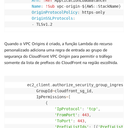
Arn
:
!Ref
 ApplicationLoadBalancer

Name
:
!Sub
 vpc
-
origin
-
$
{
AWS
:
:
StackName
}
OriginProtocolPolicy
:
 https
-
only

OriginSSLProtocols
:
-
 TLSv1.2
Quando o VPC Origins é criado, a função Lambda do recurso
personalizado adiciona uma regra de entrada ao grupo de
segurança do CloudFront VPC Origin para permitir o tráfego
somente da lista de prefixos do CloudFront na região escolhida.
        ec2_client
.
authorize_security_group_ingress
(
            GroupId
=
cloudfront_sg_id
,
            IpPermissions
=
[
{
'IpProtocol'
:
'tcp'
,
'FromPort'
:
443
,
'ToPort'
:
443
,
'PrefixListIds'
:
[
{
'PrefixListId