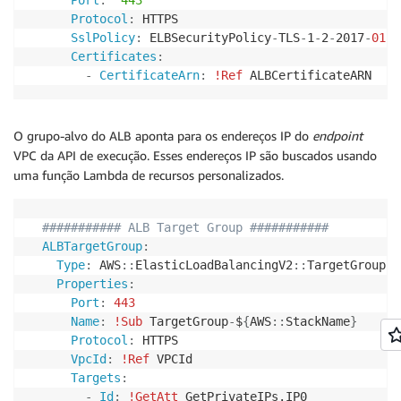
Protocol
:
 HTTPS

SslPolicy
:
 ELBSecurityPolicy
-
TLS
-
1
-
2
-
2017
-
01
Certificates
:
-
CertificateArn
:
!Ref
 ALBCertificateARN
O grupo-alvo do ALB aponta para os endereços IP do
endpoint
VPC da API de execução. Esses endereços IP são buscados usando
uma função Lambda de recursos personalizados.
########### ALB Target Group ###########
ALBTargetGroup
:
Type
:
 AWS
:
:
ElasticLoadBalancingV2
:
:
TargetGroup

Properties
:
Port
:
443
Name
:
!Sub
 TargetGroup
-
$
{
AWS
:
:
StackName
}
Protocol
:
 HTTPS

VpcId
:
!Ref
 VPCId

Targets
:
-
Id
:
!GetAtt
 GetPrivateIPs.IP0
