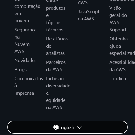
sobre
AWS
computação
produtos
Visão
JavaScript
em
e
geral do
na AWS
nuvem
tópicos
AWS
Segurança
técnicos
Support
na
Relatórios
Obtenha
Nuvem
de
ajuda
AWS
analistas
especializa
Novidades
Parceiros
Acessibilida
Blogs
da AWS
da AWS
Comunicados
Inclusão,
Jurídico
à
diversidade
imprensa
e
equidade
na AWS
English