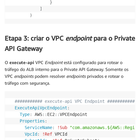
}
]
)
Etapa 3: criar o VPC
endpoint
para o Private
API Gateway
O
execute-api
VPC
Endpoint
está configurado para rotear o
tráfego do ALB interno para o Private API Gateway. Somente os
VPC
endpoints
podem resolver
endpoints
privados e rotear o
tráfego com segurança.
########### execute-api VPC Endpoint ###########
ExecuteApiVpcEndpoint
:
Type
:
 AWS
:
:
EC2
:
:
VPCEndpoint

Properties
:
ServiceName
:
!Sub
"com.amazonaws.${AWS::Region
VpcId
:
!Ref
 VPCId
