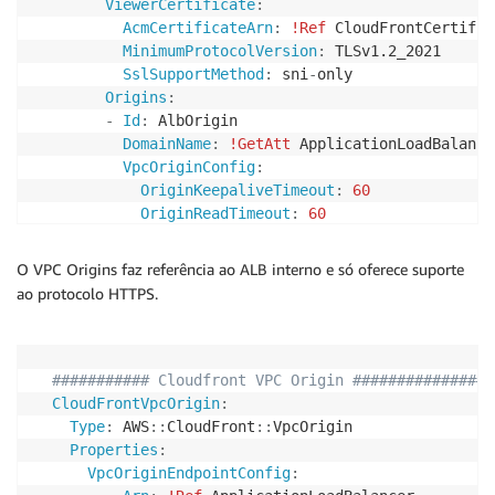
ViewerCertificate
:
AcmCertificateArn
:
!Ref
 CloudFrontCertific
MinimumProtocolVersion
:
 TLSv1.2_2021

SslSupportMethod
:
 sni
-
only

Origins
:
-
Id
:
 AlbOrigin

DomainName
:
!GetAtt
 ApplicationLoadBalance
VpcOriginConfig
:
OriginKeepaliveTimeout
:
60
OriginReadTimeout
:
60
VpcOriginId
:
!GetAtt
 CloudFrontVpcOrigin.
Enabled
:
true
O VPC Origins faz referência ao ALB interno e só oferece suporte
DefaultCacheBehavior
:
ao protocolo HTTPS.
TargetOriginId
:
 AlbOrigin

CachePolicyId
:
 83da9c7e
-
98b4
-
4e11
-
a168
-
04f
OriginRequestPolicyId
:
 216adef6
-
5c7f
-
47e4
-
ViewerProtocolPolicy
:
 https
-
only
########### Cloudfront VPC Origin ###############
CloudFrontVpcOrigin
:
Type
:
 AWS
:
:
CloudFront
:
:
VpcOrigin

Properties
:
VpcOriginEndpointConfig
: