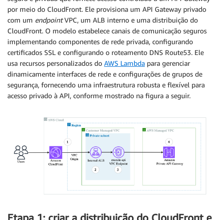
por meio do CloudFront. Ele provisiona um API Gateway privado
com um
endpoint
VPC, um ALB interno e uma distribuição do
CloudFront. O modelo estabelece canais de comunicação seguros
implementando componentes de rede privada, configurando
certificados SSL e configurando o roteamento DNS Route53. Ele
usa recursos personalizados do
AWS Lambda
para gerenciar
dinamicamente interfaces de rede e configurações de grupos de
segurança, fornecendo uma infraestrutura robusta e flexível para
acesso privado à API, conforme mostrado na figura a seguir.
Etapa 1: criar a distribuição do CloudFront e