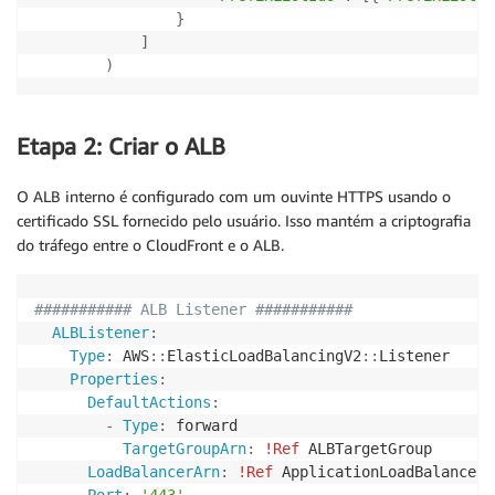
}
]
)
Etapa 2: Criar o ALB
O ALB interno é configurado com um ouvinte HTTPS usando o
certificado SSL fornecido pelo usuário. Isso mantém a criptografia
do tráfego entre o CloudFront e o ALB.
########### ALB Listener ########### 
ALBListener
:
Type
:
 AWS
:
:
ElasticLoadBalancingV2
:
:
Listener

Properties
:
DefaultActions
:
-
Type
:
 forward

TargetGroupArn
:
!Ref
 ALBTargetGroup

LoadBalancerArn
:
!Ref
 ApplicationLoadBalancer

Port
:
'443'