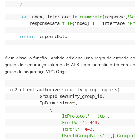
)
for
 index
,
 interface 
in
enumerate
(
response
[
'Netw
        responseData
[
f'IP
{
index
}
'
]
=
 interface
[
'Priv
return
Além disso, a função Lambda adiciona uma regra de entrada ao
grupo de segurança interno do ALB para permitir o tráfego do
grupo de segurança VPC Origin.
ec2_client
.
authorize_security_group_ingress
(
            GroupId
=
security_group_id
,
            IpPermissions
=
[
{
'IpProtocol'
:
'tcp'
,
'FromPort'
:
443
,
'ToPort'
:
443
,
'UserIdGroupPairs'
:
[
{
'GroupId'
: