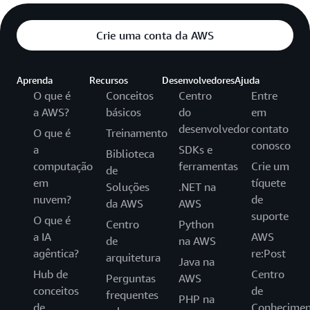
Crie uma conta da AWS
Aprenda
Recursos
Desenvolvedores
Ajuda
O que é
Conceitos
Centro
Entre
a AWS?
básicos
do
em
desenvolvedor
contato
O que é
Treinamento
conosco
a
SDKs e
Biblioteca
computação
ferramentas
Crie um
de
em
tíquete
Soluções
.NET na
nuvem?
de
da AWS
AWS
suporte
O que é
Centro
Python
a IA
AWS
de
na AWS
agêntica?
re:Post
arquitetura
Java na
Hub de
Centro
Perguntas
AWS
conceitos
de
frequentes
PHP na
de
Conhecimen