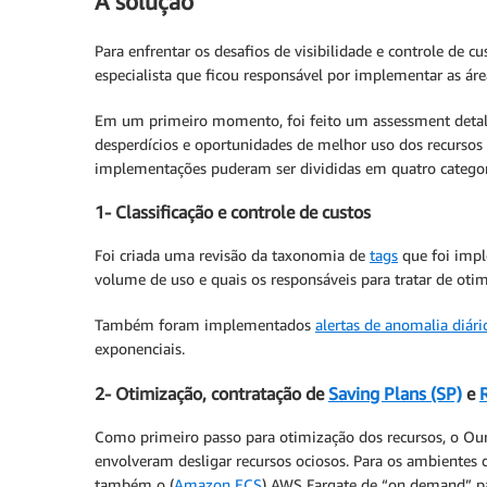
A solução
Para enfrentar os desafios de visibilidade e controle de 
especialista que ficou responsável por implementar as ár
Em um primeiro momento, foi feito um assessment detalh
desperdícios e oportunidades de melhor uso dos recurso
implementações puderam ser divididas em quatro categor
1- Classificação e controle de custos
Foi criada uma revisão da taxonomia de
tags
que foi impl
volume de uso e quais os responsáveis para tratar de ot
Também foram implementados
alertas de anomalia diári
exponenciais.
2- Otimização, contratação de
Saving Plans (SP)
e
R
Como primeiro passo para otimização dos recursos, o Ou
envolveram desligar recursos ociosos. Para os ambientes
também o (
Amazon ECS
) AWS Fargate de “on demand” pa