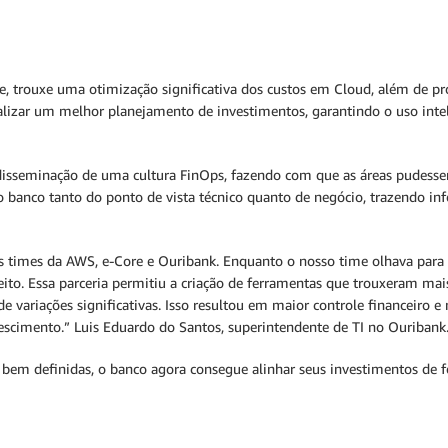
 trouxe uma otimização significativa dos custos em Cloud, além de pro
alizar um melhor planejamento de investimentos, garantindo o uso intel
disseminação de uma cultura FinOps, fazendo com que as áreas pudesse
o banco tanto do ponto de vista técnico quanto de negócio, trazendo i
 os times da AWS, e-Core e Ouribank. Enquanto o nosso time olhava pa
eito. Essa parceria permitiu a criação de ferramentas que trouxeram mai
de variações significativas. Isso resultou em maior controle financeiro 
scimento.” Luis Eduardo do Santos, superintendente de TI no Ouribank
 bem definidas, o banco agora consegue alinhar seus investimentos de f