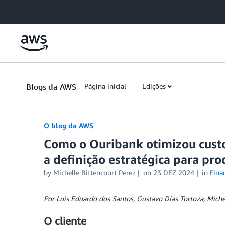
Skip to Main Content
Blogs da AWS
Página inicial
Edições
O blog da AWS
Como o Ouribank otimizou cust
a definição estratégica para pro
by
Michelle Bittencourt Perez
on
23 DEZ 2024
in
Finan
Por Luis Eduardo dos Santos, Gustavo Dias Tortoza, Michel
O cliente