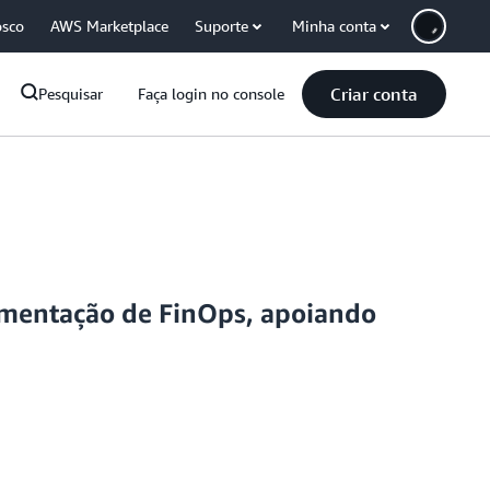
osco
AWS Marketplace
Suporte
Minha conta
Criar conta
Pesquisar
Faça login no console
ementação de FinOps, apoiando