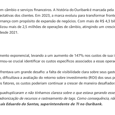
 câmbio e serviços financeiros. A história do Ouribank é marcada pela 
ectativas dos clientes. Em 2023, a marca evoluiu para transformar front
rnança com propósito de expansão de negócios. Com mais de R$ 4,3 bil
alizou mais de 2,5 milhões de operações de câmbio, atingindo um cres
 desde 2021.
mento exponencial, levando a um aumento de 147% nos custos de sua in
nou-se crucial identificar os custos específicos associados a essas opera
entava um grande desafio: a falta de visibilidade clara sobre seus ga
, dificultava a avaliação do retorno sobre investimento (ROI) dos seus 
 fatores, os custos poderiam continuar a crescer de maneira desafiador
quadruplicaram e não tínhamos clareza sobre o que estava gerando esse
adronização de recursos e rastreamento de tags. Como consequência, não 
uis Eduardo do Santos, superintendente de TI no Ouribank.