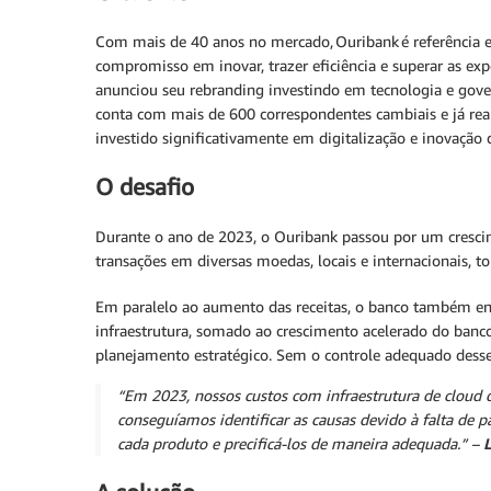
Com mais de 40 anos no mercado, Ouribank é referência em
compromisso em inovar, trazer eficiência e superar as exp
anunciou seu rebranding investindo em tecnologia e gove
conta com mais de 600 correspondentes cambiais e já re
investido significativamente em digitalização e inovação
O desafio
Durante o ano de 2023, o Ouribank passou por um cresci
transações em diversas moedas, locais e internacionais, tor
Em paralelo ao aumento das receitas, o banco também enfr
infraestrutura, somado ao crescimento acelerado do banco
planejamento estratégico. Sem o controle adequado desses
“Em 2023, nossos custos com infraestrutura de cloud 
conseguíamos identificar as causas devido à falta de p
cada produto e precificá-los de maneira adequada.” –
L