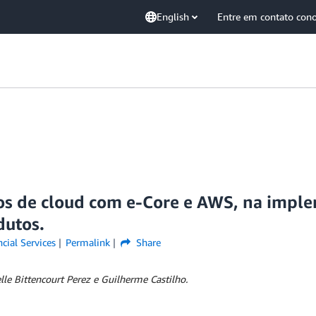
English
Entre em contato con
os de cloud com e-Core e AWS, na impl
dutos.
cial Services
Permalink
Share
le Bittencourt Perez e Guilherme Castilho.