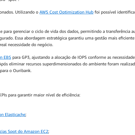
ionados. Utilizando o
AWS Cost Optimization Hub
foi possível identific
le para gerenciar o ciclo de vida dos dados, permitindo a transferênci
gurado. Essa abordagem estratégica garantiu uma gestão mais eficiente
real necessidade do negócio.
n EBS
para GP3, ajustando a alocação de IOPS conforme as necessidade
ós eliminar recursos superdimensionados do ambiente foram realizados
 para o Ouribank.
PIs para garantir maior nível de eficiência:
n Elasticache
;
ncias Spot do Amazon EC2
;