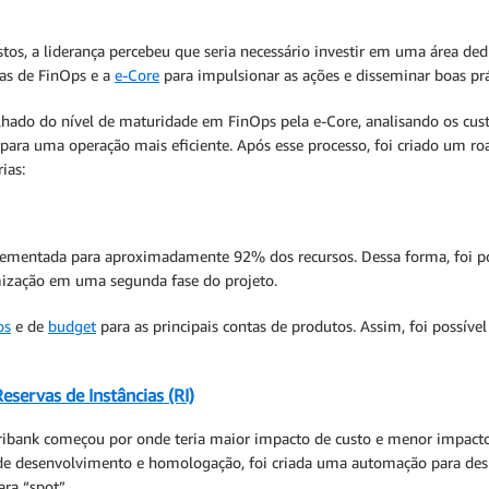
custos, a liderança percebeu que seria necessário investir em uma área d
eas de FinOps e a
e-Core
para impulsionar as ações e disseminar boas prát
ado do nível de maturidade em FinOps pela e-Core, analisando os cust
s para uma operação mais eficiente. Após esse processo, foi criado um
ias:
ementada para aproximadamente 92% dos recursos. Dessa forma, foi pos
imização em uma segunda fase do projeto.
os
e de
budget
para as principais contas de produtos. Assim, foi possível
eservas de Instâncias (RI)
ribank começou por onde teria maior impacto de custo e menor impacto
 de desenvolvimento e homologação, foi criada uma automação para desli
ra “spot”.