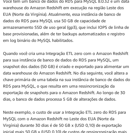
Você tem um banco de dados do RDS para MySQL 8.0.32 e um data
warehouse do Amazon Redshift em execução na região Leste dos
EUA (Norte da Virgínia). Atualmente, essa instância de banco de
dados do RDS para MySQL usa 50 GB de capacidade de
armazenamento SSD de uso geral (gp3), que inclui IOPS de linha de
base provisionadas, além de ter backups automatizados e registro
em log binário do MySQL habilitados.
Quando você cria uma Integração ETL zero com o Amazon Redshift
para sua instância de banco de dados do RDS para MySQL, um
snapshot dos dados (50 GB) é criado e exportado para alimentar um
data warehouse do Amazon Redshift. No dia seguinte, você altera a
chave primária de uma tabela na sua instância de banco de dados do
RDS para MySQL, o que resulta em uma ressincronização da
exportação de snapshots para o Amazon Redshift. Ao longo de 30
dias, o banco de dados processa 5 GB de alterações de dados.
Neste exemplo, o custo de usar a Integração ETL zero do RDS para
MySQL com o Amazon Redshift no Leste dos EUA (Norte da
Virgínia) durante 30 dias é de 50 GB x (USD 0,10) de exportação
inicial mais 50 GB x (USD 0,10) de custos de ressincronização mais