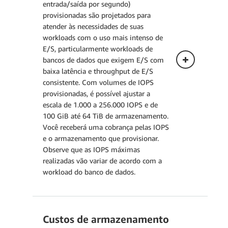
entrada/saída por segundo)
de disponibilidade.
provisionadas são projetados para
atender às necessidades de suas
workloads com o uso mais intenso de
E/S, particularmente workloads de
bancos de dados que exigem E/S com
baixa latência e throughput de E/S
consistente. Com volumes de IOPS
provisionadas, é possível ajustar a
Implantação multi-AZ (uma
escala de 1.000 a 256.000 IOPS e de
com modo de espera)
100 GiB até 64 TiB de armazenamento.
Você receberá uma cobrança pelas IOPS
e o armazenamento que provisionar.
Implantação multi-AZ (duas
Observe que as IOPS máximas
com modos de espera
realizadas vão variar de acordo com a
legíveis)
workload do banco de dados.
Custos de armazenamento
Implantação single-AZ