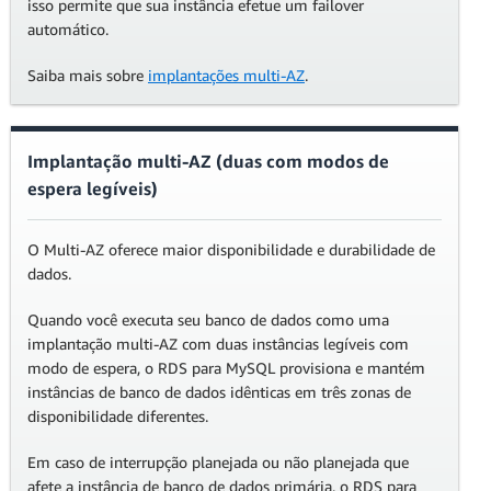
isso permite que sua instância efetue um failover
automático.
Saiba mais sobre
implantações multi-AZ
.
Implantação multi-AZ (duas com modos de
espera legíveis)
O Multi-AZ oferece maior disponibilidade e durabilidade de
dados.
Quando você executa seu banco de dados como uma
implantação multi-AZ com duas instâncias legíveis com
modo de espera, o RDS para MySQL provisiona e mantém
instâncias de banco de dados idênticas em três zonas de
disponibilidade diferentes.
Em caso de interrupção planejada ou não planejada que
afete a instância de banco de dados primária, o RDS para