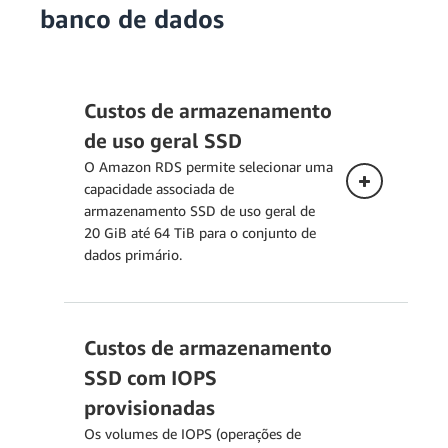
banco de dados
Custos de armazenamento
de uso geral SSD
O Amazon RDS permite selecionar uma
capacidade associada de
armazenamento SSD de uso geral de
20 GiB até 64 TiB para o conjunto de
dados primário.
Custos de armazenamento
Implantação Single-AZ
SSD com IOPS
O preço abaixo se aplica a uma
provisionadas
instância de banco de dados
Os volumes de IOPS (operações de
implantada em uma única zona