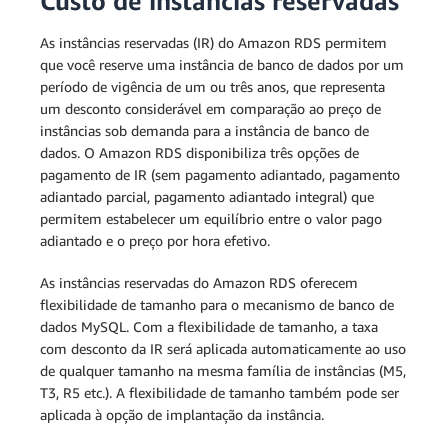
Custo de instâncias reservadas
com modo de espera)
As instâncias reservadas (IR) do Amazon RDS permitem
Implantação multi-AZ (duas
que você reserve uma instância de banco de dados por um
com modos de espera
período de vigência de um ou três anos, que representa
legíveis)
um desconto considerável em comparação ao preço de
instâncias sob demanda para a instância de banco de
dados. O Amazon RDS disponibiliza três opções de
pagamento de IR (sem pagamento adiantado, pagamento
adiantado parcial, pagamento adiantado integral) que
permitem estabelecer um equilíbrio entre o valor pago
adiantado e o preço por hora efetivo.
As instâncias reservadas do Amazon RDS oferecem
flexibilidade de tamanho para o mecanismo de banco de
dados MySQL. Com a flexibilidade de tamanho, a taxa
com desconto da IR será aplicada automaticamente ao uso
de qualquer tamanho na mesma família de instâncias (M5,
T3, R5 etc.). A flexibilidade de tamanho também pode ser
aplicada à opção de implantação da instância.