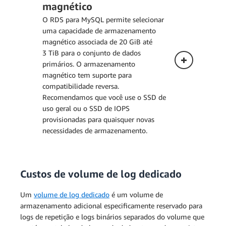
Implantação multi-AZ (uma
magnético
com modo de espera)
O preço abaixo se aplica a uma
O RDS para MySQL permite selecionar
instância de banco de dados
uma capacidade de armazenamento
Implantação multi-AZ (duas
implantada em uma única zona
magnético associada de 20 GiB até
com modos de espera
de disponibilidade.
3 TiB para o conjunto de dados
legíveis)
primários. O armazenamento
magnético tem suporte para
compatibilidade reversa.
Recomendamos que você use o SSD de
uso geral ou o SSD de IOPS
provisionadas para quaisquer novas
necessidades de armazenamento.
Implantação multi-AZ (uma
instância em espera)
Custos de volume de log dedicado
Implantação single-AZ
Implantação multi-AZ (duas
com modos de espera
Um
volume de log dedicado
é um volume de
O preço abaixo se aplica a uma
legíveis)
armazenamento adicional especificamente reservado para
instância de banco de dados
logs de repetição e logs binários separados do volume que
implantada em uma única zona