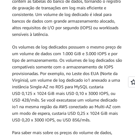
contém as tabelas do banco de dados, tornando o registro
de disponibilidade.
de gravação de transações em log mais eficiente e
consistente. Um volume de log dedicado é ideal para
bancos de dados com grande armazenamento alocado,
altos requisitos de I/O por segundo (IOPS) ou workloads
sensíveis à latência.
Os volumes de log dedicados possuem o mesmo preço de
um volume de dados com 1.000 GiB e 3.000 IOPS e por
tipo de armazenamento. Os volumes de log dedicados são
Implantação multi-AZ
compatíveis somente com o armazenamento de IOPS
provisionadas. Por exemplo, no Leste dos EUA (Norte da
Virgínia), um volume de log dedicado io1 anexado a uma
instância Single-AZ no RDS para MySQL custaria
USD 0,125 x 1024 GiB mais USD 0,10 x 3000 IOPS, ou
USD 428/mês. Se você executasse um volume dedicado
io1 na mesma região da AWS conectado ao Multi-AZ com
um modo de espera, custaria USD 0,25 x 1024 GiB mais
USD 0,20 x 3000 IOPS, ou USD 856/mês.
Para saber mais sobre os preços do volume de dados,