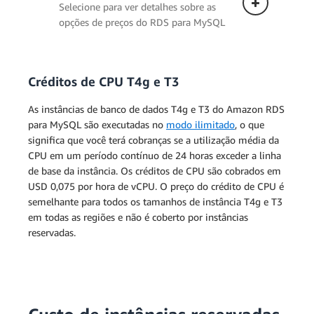
Selecione para ver detalhes sobre as
opções de preços do RDS para MySQL
Créditos de CPU T4g e T3
Implantação single-AZ
As instâncias de banco de dados T4g e T3 do Amazon RDS
O preço abaixo se aplica a uma
para MySQL são executadas no
modo ilimitado
, o que
instância de banco de dados
significa que você terá cobranças se a utilização média da
implantada em uma zona de
CPU em um período contínuo de 24 horas exceder a linha
disponibilidade única.
de base da instância. Os créditos de CPU são cobrados em
USD 0,075 por hora de vCPU. O preço do crédito de CPU é
semelhante para todos os tamanhos de instância T4g e T3
em todas as regiões e não é coberto por instâncias
reservadas.
Implantação multi-AZ (uma