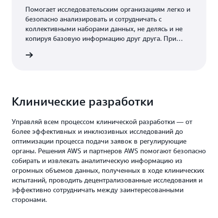
Помогает исследовательским организациям легко и
безопасно анализировать и сотрудничать с
коллективными наборами данных, не делясь и не
копируя базовую информацию друг друга. При
этом клиенты могут применять машинное обучение
робнее
вместе с другими исследователями с помощью
Clean Rooms ML.
Клинические разработки
Управляй всем процессом клинической разработки — от
более эффективных и инклюзивных исследований до
оптимизации процесса подачи заявок в регулирующие
органы. Решения AWS и партнеров AWS помогают безопасно
собирать и извлекать аналитическую информацию из
огромных объемов данных, полученных в ходе клинических
испытаний, проводить децентрализованные исследования и
эффективно сотрудничать между заинтересованными
сторонами.