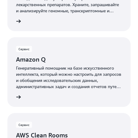
лекарственных препаратов. Храните, запрашивайте
и анализируйте геномные, транскриптомные и
другие омические данные для получения важной
робнее
информации.
Сервис
Amazon Q
Генеративный помощник на базе искусственного
интеллекта, который можно настроить для запросов
и обобщения исследовательских данных,
административных задач и создания отчетов путем
интеграции собственных данных и систем.
робнее
Сервис
AWS Clean Rooms