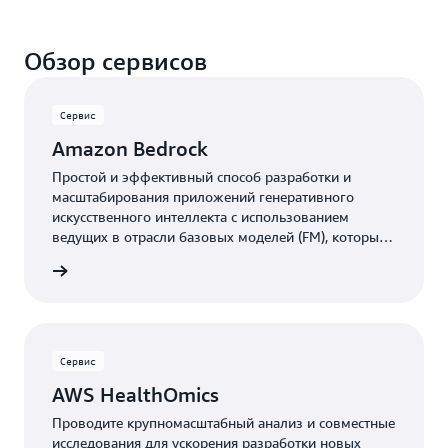
Обзор сервисов
Сервис
Amazon Bedrock
Простой и эффективный способ разработки и
масштабирования приложений генеративного
искусственного интеллекта с использованием
ведущих в отрасли базовых моделей (FM), которые
можно точно адаптировать к вашим данным и
робнее
требованиям безопасности для таких задач, как
предварительная проверка гипотез и анализ
структуры белков.
Сервис
AWS HealthOmics
Проводите крупномасштабный анализ и совместные
исследования для ускорения разработки новых