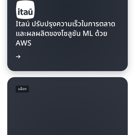
Itaú ปรับปรุงความเร็วในการตลาด
และผลผลิตของโซลูชัน ML ด้วย
AWS
รณีศึกษา
บล็อก