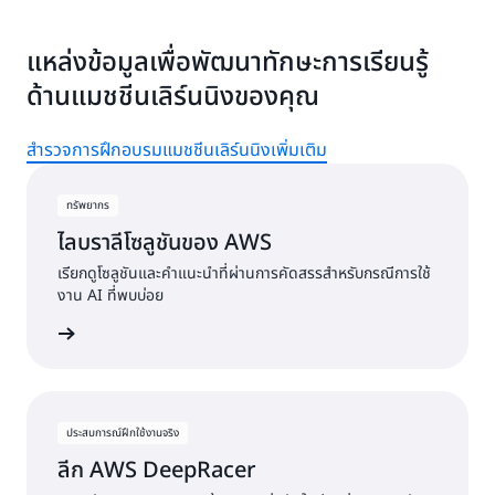
แหล่งข้อมูลเพื่อพัฒนาทักษะการเรียนรู้
ด้านแมชชีนเลิร์นนิงของคุณ
สำรวจการฝึกอบรมแมชชีนเลิร์นนิงเพิ่มเติม
ทรัพยากร
ไลบราลีโซลูชันของ AWS
เรียกดูโซลูชันและคำแนะนำที่ผ่านการคัดสรรสำหรับกรณีการใช้
งาน AI ที่พบบ่อย
ซลูชัน AI
ประสบการณ์ฝึกใช้งานจริง
ลีก AWS DeepRacer