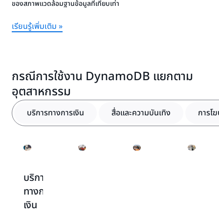
ของสภาพแวดล้อมฐานข้อมูลที่เทียบเท่า
เรียนรู้เพิ่มเติม »
กรณีการใช้งาน DynamoDB แยกตาม
อุตสาหกรรม
บริการทางการเงิน
สื่อและความบันเทิง
การโ
บริการ
สื่อ
การ
ค้า
ทางการ
และ
โฆษณา
ปลีก
เงิน
ความ
และ
และ