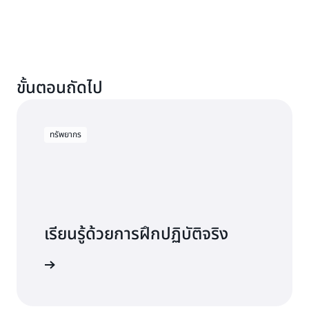
ขั้นตอนถัดไป
ทรัพยากร
เรียนรู้ด้วยการฝึกปฏิบัติจริง
 DynamoDB