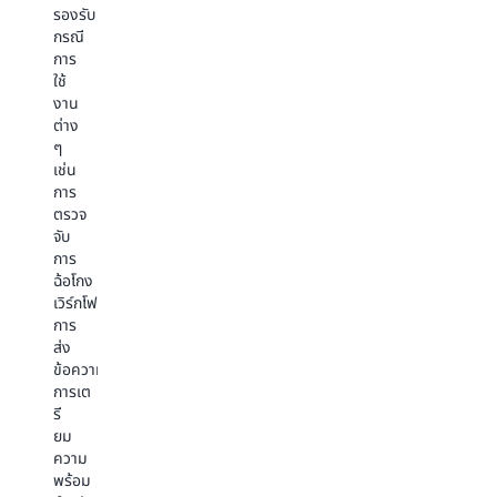
ไม่
คลิก
รื่น
รองรับ
จำกัด
และ
ด้วย
กรณี
ค้น
ลิงก์
ปริมาณ
การ
พบ
ที่
งาน
ใช้
ว่า
เข้า
เกือบ
งาน
Amazon
ชม
ไม่
ต่าง
DynamoDB
ค้น
จำกัด
ๆ
สามารถ
พบ
ค้น
เช่น
ขับ
ว่า
พบ
การ
เคลื่อน
Amazon
ว่าAmazo
ตรวจ
กรณี
DynamoDB
Dynamo
จับ
การ
สามารถ
สามารถ
การ
ใช้
ขับ
ส่ง
ฉ้อโกง
งาน
เคลื่อน
เสริม
เวิร์กโฟลว์
ของ
กรณี
กรณี
การ
คุณ
การ
การ
ส่ง
ได้
ใช้
ใช้
ข้อความ
อย่างไร
งาน
งาน
การเต
บ้าง
ของ
ของ
รี
เช่น
คุณ
คุณ
ยม
การ
ได้
ได้
ความ
สร้าง
อย่างไร
อย่างไร
พร้อม
มนุษย์