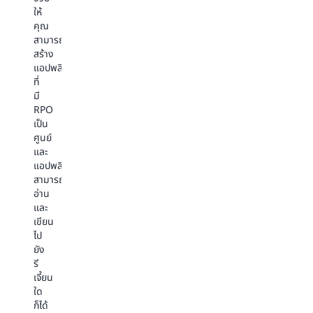
อีก
ขึ้น
ติดตาม
ให้
มากมาย
การ
สินค้า
คุณ
เสนอ
คงคลัง
สามารถ
รา
และ
สร้าง
คา
อื่นๆ
แอปพลิเคชัน
แบบ
ที่
เรี
มี
ยล
RPO
ไทม์
เป็น
การ
ศูนย์
กำหนด
และ
เป้า
แอปพลิเคชัน
หมาย
สามารถ
โฆษณา
อ่าน
และ
และ
การ
เขียน
ระบุ
ไป
แหล่ง
ยัง
ที่มา
รี
เจี้ยน
ใด
ก็ได้