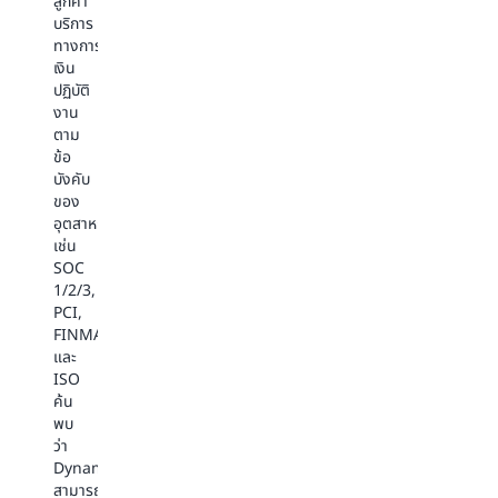
ลูกค้า
DynamoDB
บรรลุ
ปลอดภัย
บริการ
ช่วย
ความ
Dynamo
ทางการ
ให้
เที่ยง
ช่วย
เงิน
ลูกค้า
ตรง
ให้
ปฏิบัติ
จัดการ
ของ
ลูกค้า
งาน
กา
ข้อมูล
จัดการ
ตาม
รส
โดย
กับ
ข้อ
ตรี
การ
เหตุการณ์
บังคับ
ม
จัด
ที่
ของ
มิ่ง
เก็บ
มี
อุตสาหกรรม
และ
ข้อมูล
ปริมาณ
เช่น
การ
ทางการ
การ
SOC
เข้า
ตลาด
เข้า
1/2/3,
ถึง
ต่างๆ
ชม
PCI,
ข้อมูล
เช่น
สูง
FINMA
เม
โปรไฟล์
และ
และ
ตา
ผู้
ปรับ
ISO
เนื้อหา
ใช้
ขนาด
ค้น
ด้วย
เหตุการณ์
สุด
พบ
ปริมาณ
ของ
ได้
ว่า
งาน
ผู้
อย่าง
DynamoDB
เกือบ
ใช้
ราบ
สามารถ