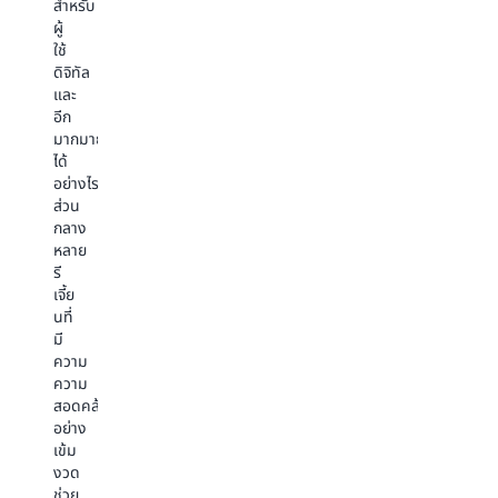
บ้าง
เช่น
สำหรับ
ดิจิทัล
เช่น
การ
ผู้
เพื่อ
การ
ระบุ
ใช้
สตรี
ประเมิน
เนื้อหา
ดิจิทัล
ม
โพสต์
การ
และ
เนื้อหา
บน
สร้าง
อีก
แบบ
โซ
แพลตฟอร์
มากมาย
สด
เชีย
ข้อมูล
ได้
การ
ลมี
ลูกค้า
อย่างไร ตาราง
โอน
เดีย
ที่
ส่วน
ย้าย
การ
ได้
กลาง
เนื้อหา
สร้าง
รับ
หลาย
ดิจิทัล
ราย
การ
รี
ของ
ได้
ออกแบบ
เจี้ย
คุณ
จาก
มา
นที่
ไป
เนื้อหา
อย่าง
มี
ยัง
การ
ดี
ความ
ระบบ
เผย
การ
ความ
คลา
แพร่
ปรับ
สอดคล้อง
วด์
อย่าง
ใช้
อย่าง
และ
มี
ตะกร้า
เข้ม
อื่น
ประสิทธิผล
สินค้า
งวด
ๆ
มาก
การ
ช่วย