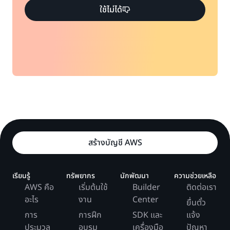
ใช้ไม่ได้
การติดตามตรวจสอบ
คอนโซลการ
พื้นที่จัดเก็บข้อมูล:
จัดการของ AWS
37.6%
138.97 USD
การส่งออกข้อมูลไปยัง Amazon S3:
สำรองข้อมูลและกู้คืน
สร้างบัญชี AWS
ผสานรวมกับ DynamoDB Accelerator
เรียนรู้
ทรัพยากร
นักพัฒนา
ความช่วยเหลือ
AWS คือ
(DAX):
เริ่มต้นใช้
Builder
ติดต่อเรา
อะไร
งาน
Center
ยื่นตั๋ว
การ
การฝึก
SDK และ
แจ้ง
ประมวล
อบรม
เครื่องมือ
ปัญหา