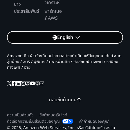
วิเคราะห์
ข่าว
ประชาสัมพันธ์
แนวทางปฏิบัติที่ดีที่สุดและข้อกำหนดสำหรับ
พาร์ทเนอ
การจัดการตารางสากล
ร์ AWS
การส่งออกข้อมูลไปยัง Amazon S3:
English
Amazon คือ ผู้ว่าจ้างที่มอบโอกาสอย่างเท่าเทียมให้กับทุกคน ได้แก่ ชนก
ลุ่มน้อย / สตรี / ผู้พิการ / ทหารผ่านศึก / อัตลักษณ์ทางเพศ / รสนิยม
ทางเพศ / อายุ
ผสานรวมกับ DynamoDB Accelerator
(DAX):
สตรีม DynamoDB:
กลับขึ้นด้านบน
ความเป็นส่วนตัว
ข้อกำหนดเว็บไซต์
ตัวเลือกความเป็นส่วนตัวของคุณ
ค่ากำหนดของคุกกี้
© 2026, Amazon Web Services, Inc. หรือบริษัทในเครือ สงวน