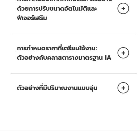
ส่งออกข้อมูลสำหรับ Amazon Simple Storage
คอนโซลการจัดการของ AWS
ด้วยการปรับขนาดอัตโนมัติและ
Service (S3)
ฟีเจอร์เสริม
การทำความเข้าใจการเรียกเก็บเงินของ Amazon
DynamoDB สำหรับการสำรองข้อมูล
การกำหนด
ราคา AWS Backup
การกำหนดราคาที่เตรียมใช้งาน:
ตัวอย่างกับคลาสตารางมาตรฐาน IA
ระยะเวลา
(วันที่
ข้อจำกัดใน
การเขียนทั้งหมด
การอ่านทั้งหมด
DynamoDB
ของ
เดือน)
ตัวอย่างที่มีปริมาณงานแบบอุ่น
แบบฟอร์มขอเพิ่มขีด
การเขียน
จำกัดบริการ
การอ่าน
100,000
ค่าบริการรายเดือนโดยใช้คลาสตาราง DynamoDB
100,000
รายการ (การ
Standard
1–10
รายการ (การอ่าน
ลงชื่อเข้าใช้
คอนโซลการจัดการของ AWS
เลือก
เขียน 10,000
ข้อจำกัดใน DynamoDB
ราคา Amazon S3
10,000 รายการ
DynamoDB
ภายใต้
ฐานข้อมูล
รายการ x 10
x 10 วัน)
วัน)
พื้นที่จัดเก็บข้อมูล
ตรวจสอบให้แน่ใจว่าคุณได้เลือกรีเจี้ยนที่คุณ
การนำเข้าข้อมูลจาก S3