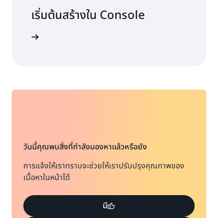
สำรองข้อมูลและกู้คืน
120.00
เริ่มต้นสร้างใน Console
USD
งชื่อเข้าใช้
ความจุที่เตรียมใช้งาน
92.16 USD
ความจุที่เตรียมใช้งานที่จองไว้จะถูกเรียกเก็บเงินเป็นอันดับแรก
18.43 USD
วันนี้คุณพบสิ่งที่กำลังมองหาแล้วหรือยัง
CDC กับ Kinesis Data Streams:
การแจ้งให้เราทราบจะช่วยให้เราปรับปรุงคุณภาพของ
ความจุที่เตรียมใช้งาน: 110.59 USD
เนื้อหาในหน้าได้
พื้นที่จัดเก็บข้อมูล: 120.00 USD
มี
230.59 USD