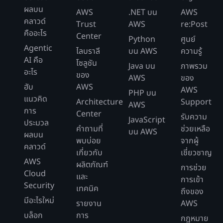
ผลบน
AWS
.NET บน
AWS
คลาวด์
Trust
AWS
re:Post
คืออะไร
Center
Python
ศูนย์
Agentic
ไลบราลี
บน AWS
ความรู้
AI คือ
โซลูชัน
Java บน
ภาพรวม
อะไร
ของ
AWS
ของ
ฮับ
AWS
AWS
PHP บน
แนวคิด
Architecture
Support
AWS
การ
Center
รับความ
CDC สำหรับ Kinesis Data Streams:
JavaScript
ตารางส่วนกลาง:
ประมวล
คำถามที่
ช่วยเหลือ
บน AWS
ผลบน
พบบ่อย
จากผู้
คลาวด์
เกี่ยวกับ
เชี่ยวชาญ
AWS
ผลิตภัณฑ์
การช่วย
Cloud
และ
การเข้า
Security
เทคนิค
ถึงของ
มีอะไรใหม่
รายงาน
AWS
บล็อก
การ
กฎหมาย