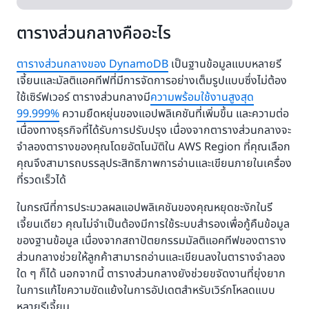
ตารางส่วนกลางคืออะไร
ตารางส่วนกลางของ DynamoDB
เป็นฐานข้อมูลแบบหลายรี
เจี้ยนและมัลติแอคทีฟที่มีการจัดการอย่างเต็มรูปแบบซึ่งไม่ต้อง
ใช้เซิร์ฟเวอร์ ตารางส่วนกลางมี
ความพร้อมใช้งานสูงสุด
99.999%
ความยืดหยุ่นของแอปพลิเคชันที่เพิ่มขึ้น และความต่อ
เนื่องทางธุรกิจที่ได้รับการปรับปรุง เนื่องจากตารางส่วนกลางจะ
จำลองตารางของคุณโดยอัตโนมัติใน AWS Region ที่คุณเลือก
คุณจึงสามารถบรรลุประสิทธิภาพการอ่านและเขียนภายในเครื่อง
ที่รวดเร็วได้
ในกรณีที่การประมวลผลแอปพลิเคชันของคุณหยุดชะงักในรี
เจี้ยนเดียว คุณไม่จำเป็นต้องมีการใช้ระบบสำรองเพื่อกู้คืนข้อมูล
ของฐานข้อมูล เนื่องจากสถาปัตยกรรมมัลติแอคทีฟของตาราง
ส่วนกลางช่วยให้ลูกค้าสามารถอ่านและเขียนลงในตารางจำลอง
ใด ๆ ก็ได้ นอกจากนี้ ตารางส่วนกลางยังช่วยขจัดงานที่ยุ่งยาก
ในการแก้ไขความขัดแย้งในการอัปเดตสำหรับเวิร์กโหลดแบบ
หลายรีเจี้ยน