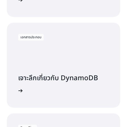
 DynamoDB
API และตำแหน่งข้อมูลที่มีอยู่
ในโหมดความสอดคล้องที่สุดหลายรีเจี้ยน DynamoDB จะ
จำลองการเขียนไปยังแบบจำลองใด ๆ ในรีเจี้ยนใดก็ได้ไป
ยังแบบจำลองอื่น ๆ ทั้งหมด โดยปกติจะภายในหนึ่งถึงสอง
วินาที หากมีการแก้ไขรายการเดียวกันในหลายรีเจี้ยน
DynamoDB จะแก้ไขความขัดแย้งโดยใช้วิธีการแก้ปัญหาผู้
เอกสารประกอบ
เขียนสุดท้าย
เจาะลึกเกี่ยวกับ DynamoDB
สารประกอบ