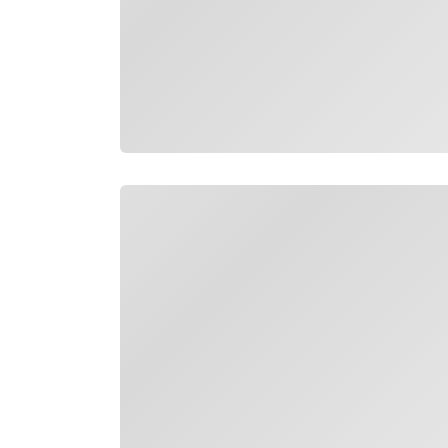
กำลังโหลด