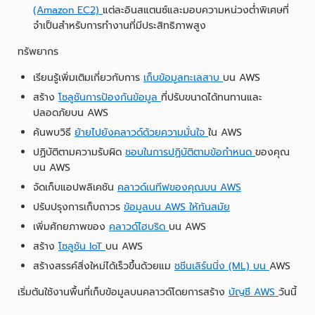
(Amazon EC2)
แต่ละอินสแตนซ์และมอบความหน่วงต่ำพิเศษที่
จำเป็นสำหรับการทำงานที่มีประสิทธิภาพสูง
ทรัพยากร
เรียนรู้เพิ่มเติมเกี่ยวกับการ
เก็บข้อมูลทะเลสาบ
บน AWS
สร้าง
โซลูชันการป้องกันข้อมูล
ที่ปรับขนาดได้ทนทานและ
ปลอดภัยบน AWS
ค้นพบวิธี
ย้ายไปยังคลาวด์ด้วยความมั่นใจ
ใน AWS
ปฏิบัติตามความรับผิด
ชอบในการปฏิบัติตามข้อกำหนด
ของคุณ
บน AWS
จัดเก็บแอปพลิเคชัน
คลาวด์เนทีฟของคุณบน AWS
ปรับปรุงการเก็บถาวร
ข้อมูลบน AWS ให้ทันสมัย
เพิ่มศักยภาพของ
คลาวด์ไฮบริด
บน AWS
สร้าง
โซลูชัน IoT
บน AWS
สร้างสรรค์สิ่งใหม่ได้เร็วขึ้นด้วยแม
ชชีนเลิร์นนิ่ง (ML) บน
AWS
เริ่มต้นใช้งานพื้นที่เก็บข้อมูลบนคลาวด์โดยการสร้าง
บัญชี AWS
วันนี้