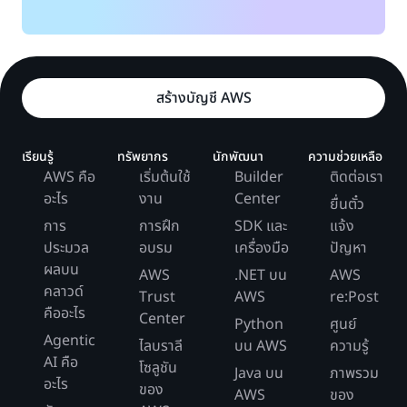
สร้างบัญชี AWS
เรียนรู้
ทรัพยากร
นักพัฒนา
ความช่วยเหลือ
AWS คือ
เริ่มต้นใช้
Builder
ติดต่อเรา
อะไร
งาน
Center
ยื่นตั๋ว
การ
การฝึก
SDK และ
แจ้ง
ประมวล
อบรม
เครื่องมือ
ปัญหา
ผลบน
AWS
.NET บน
AWS
คลาวด์
Trust
AWS
re:Post
คืออะไร
Center
Python
ศูนย์
Agentic
ไลบราลี
บน AWS
ความรู้
AI คือ
โซลูชัน
Java บน
ภาพรวม
อะไร
ของ
AWS
ของ