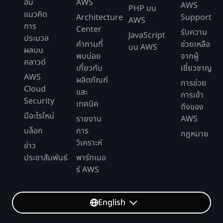
ฮับ
AWS
AWS
PHP บน
แนวคิด
Architecture
Support
AWS
การ
Center
รับความ
JavaScript
ประมวล
คำถามที่
ช่วยเหลือ
บน AWS
ผลบน
พบบ่อย
จากผู้
คลาวด์
เกี่ยวกับ
เชี่ยวชาญ
AWS
ผลิตภัณฑ์
การช่วย
Cloud
และ
การเข้า
Security
เทคนิค
ถึงของ
มีอะไรใหม่
รายงาน
AWS
บล็อก
การ
กฎหมาย
วิเคราะห์
ข่าว
ประชาสัมพันธ์
พาร์ทเนอ
ร์ AWS
English