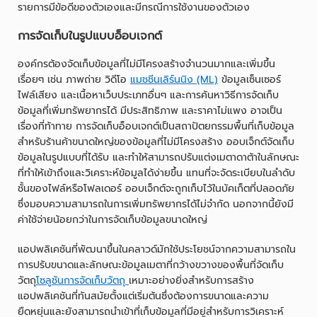
รายการมีข้อดีของตัวเองและมีกรณีการใช้งานของตัวเอง
การจัดเก็บในรูปแบบอ็อบเจกต์
องค์กรต้องจัดเก็บข้อมูลที่ไม่มีโครงสร้างจำนวนมากและเพิ่มขึ้น
เรื่อยๆ เช่น ภาพถ่าย วิดีโอ
แมชชีนเลิร์นนิง (ML)
ข้อมูลเซ็นเซอร์
ไฟล์เสียง และเนื้อหาเว็บประเภทอื่นๆ และการค้นหาวิธีการจัดเก็บ
ข้อมูลที่เพิ่มทรัพยากรได้ มีประสิทธิภาพ และราคาไม่แพง อาจเป็น
เรื่องที่ท้าทาย การจัดเก็บอ็อบเจกต์เป็นสถาปัตยกรรมพื้นที่เก็บข้อมูล
สำหรับร้านค้าขนาดใหญ่ของข้อมูลที่ไม่มีโครงสร้าง ออบเจ็กต์จัดเก็บ
ข้อมูลในรูปแบบที่ได้รับ และทำให้สามารถปรับแต่งเมตาดาต้าในลักษณะ
ที่ทำให้เข้าถึงและวิเคราะห์ข้อมูลได้ง่ายขึ้น แทนที่จะจัดระเบียบในลำดับ
ชั้นของไฟล์หรือโฟลเดอร์ ออบเจ็กต์จะถูกเก็บไว้ในบัคเก็ตที่ปลอดภัย
ซึ่งมอบความสามารถในการเพิ่มทรัพยากรได้ไม่จำกัด นอกจากนี้ยังมี
ค่าใช้จ่ายน้อยกว่าในการจัดเก็บข้อมูลขนาดใหญ่
แอปพลิเคชันที่พัฒนาขึ้นในคลาวด์มักใช้ประโยชน์จากความสามารถใน
การปรับขนาดและลักษณะข้อมูลเมตาที่กว้างขวางของพื้นที่จัดเก็บ
วัตถุ
โซลูชันการจัดเก็บวัตถุ
เหมาะอย่างยิ่งสำหรับการสร้าง
แอปพลิเคชันที่ทันสมัยตั้งแต่เริ่มต้นซึ่งต้องการขนาดและความ
ยืดหยุ่นและยังสามารถนำเข้าที่เก็บข้อมูลที่มีอยู่สำหรับการวิเคราะห์