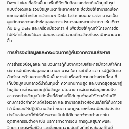
Data Lake ที่สร้างขึ้นบนพื้นที่จัดเก็บอ็อบเจกต์จะเก็บข้อมูลในรูป
แบบดั้งเดิมและรวมข้อมูลเมตาที่หลากหลาย ซึ่งช่วยให้สามารถเลือก
แยกและใช้สำหรับการวิเคราะห์ Data Lake แบบคลาวด์สามารถเป็น
ศูนย์กลางของคลังข้อมูลและการประมวลผลหลายประเภท เช่นเดียว
กับ Big Data และเครื่องมือวิเคราะห์ เพื่อช่วยให้คุณทำโครงการต่อ
ไปให้สำเร็จโดยใช้เวลาน้อยลงและมีความเกี่ยวข้องที่ตรงเป้าหมายมาก
ขึ้น
การสำรองข้อมูลและกระบวนการกู้คืนจากความเสียหาย
การสำรองข้อมูลและกระบวนการกู้คืนจากความเสียหายมีความสำคัญ
ต่อการปกป้องข้อมูลและความสามารถในการเข้าถึง แต่การปฏิบัติตาม
ข้อกำหนดด้านความจุที่เพิ่มขึ้นอาจเป็นเรื่องท้าทายอย่างต่อเนื่อง ที่
เก็บข้อมูลบนคลาวด์นำต้นทุนต่ำ ความทนทานสูง และขนาดสูงสุดมาสู่
โซลูชันการสำรองและกู้คืนข้อมูล นโยบายการจัดการข้อมูลแบบฝัง
สามารถย้ายข้อมูลไปยังพื้นที่จัดเก็บที่มีต้นทุนต่ำลงได้โดยอัตโนมัติ
ตามการตั้งค่าความถี่หรือเวลา และสามารถสร้างห้องนิรภัยที่เก็บถาวร
ได้เพื่อช่วยให้ปฏิบัติตามข้อกำหนดทางกฎหมายหรือระเบียบข้อบังคับ
ประโยชน์เหล่านี้ทำให้เกิดความเป็นไปได้ในวงกว้างอย่างมากใน
อุตสาหกรรมต่างๆ เช่น บริการทางการเงิน การดูแลสุขภาพและ
วิทยาศาสตร์เพื่อชีวิต และสื่อและความบันเทิงที่สร้างข้อมูลที่ไม่มี