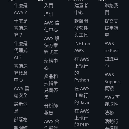
什麼是
入門
建置者
聯絡我
AWS？
中心
們
培訓
什麼是
軟體開
提交支
AWS 信
雲端運
發套件
援申請
任中心
算？
與工具
單
AWS 解
什麼是
.NET on
AWS
決方案
代理式
AWS
re:Post
程式庫
AI？
在 AWS
知識中
架構中
雲端運
上執行
心
心
算概念
的
AWS
產品和
中心
Python
Support
技術常
AWS 雲
在 AWS
概觀
見問答
端安全
上執行
集
AWS 可
的 Java
最新消
存取性
分析師
息
在 AWS
報告
法務
上執行
部落格
AWS 合
活動行
的 PHP
新聞稿
作夥伴
為準則