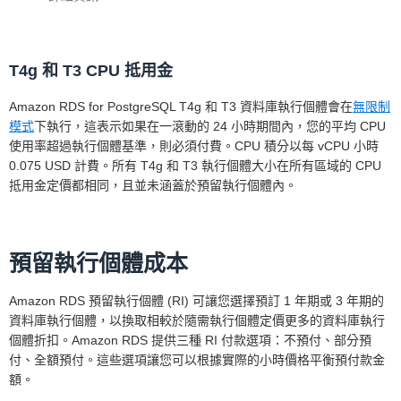
T4g 和 T3 CPU 抵用金
單一可用區部署
Amazon RDS for PostgreSQL T4g 和 T3 資料庫執行個體會在
無限制
下面的定價適用於在單一可用區域部署的資
模式
下執行，這表示如果在一滾動的 24 小時期間內，您的平均 CPU
料庫執行個體。
使用率超過執行個體基準，則必須付費。CPU 積分以每 vCPU 小時
0.075 USD 計費。所有 T4g 和 T3 執行個體大小在所有區域的 CPU
抵用金定價都相同，且並未涵蓋於預留執行個體內。
預留執行個體成本
Amazon RDS 預留執行個體 (RI) 可讓您選擇預訂 1 年期或 3 年期的
多可用區部署 (一個備用)
資料庫執行個體，以換取相較於隨需執行個體定價更多的資料庫執行
個體折扣。Amazon RDS 提供三種 RI 付款選項：不預付、部分預
多可用區部署 (兩個可讀備用)
付、全額預付。這些選項讓您可以根據實際的小時價格平衡預付款金
額。