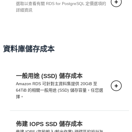
選取以查看有關 RDS for PostgreSQL 定價選項的
詳細資訊
資料庫儲存成本
一般用途 (SSD) 儲存成本
Amazon RDS 可針對主資料集提供 20GiB 至
64TiB 的相關一般用途 (SSD) 儲存容量，任您選
擇。
佈建 IOPS SSD 儲存成本
單一可用區部署
佈建 IOPS (每秒輸入/輸出作業) 磁碟區的設計旨