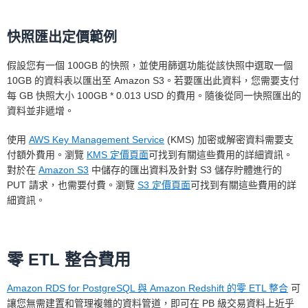
RDS for PostgreSQL 執行個體類型。
小時使用費率等同於整個預留執行個體合約有效期
快照匯出定價範例
間的每月費用總平均值除以整個預留執行個體合約
有效期間的總小時數 (以一年 365 天計算)。
假設您有一個 100GB 的快照，並使用篩選功能從該快照中選取一個
10GB 的資料表以匯出至 Amazon S3。若要匯出此資料，您需要支付
每 GB 快照大小 100GB * 0.013 USD 的費用。隨後從同一快照匯出的
資料並非遞增。
使用
AWS Key Management Service
(KMS) 加密或解密資料需要支
** 每小時有效定價可協助您計算預留執行個體比隨
付額外費用。瀏覽
KMS 定價頁面
可找到有關這些費用的詳細資訊。
需定價節省多少成本。
對於在
Amazon S3
中儲存的匯出資料及針對 S3 儲存貯體進行的
PUT 請求，也需要付費。瀏覽
當您購買預留執行個體時，將按照您所選期間的每
S3 定價頁面
可找到有關這些費用的詳
細資訊。
個小時向您收費，無論該執行個體是否在執行中。
有效小時價格顯示執行個體的每小時攤餘成本。它
採用預留執行個體在整個合約期間的總成本 (包括
任何預付款)，並將該成本分散到該預留執行個體
零 ETL 整合費用
合約期間的每個小時。
Amazon RDS for PostgreSQL 與 Amazon Redshift 的零 ETL 整合
可
讓您無需建置和管理複雜的資料管道，即可在 PB 級交易資料上近乎