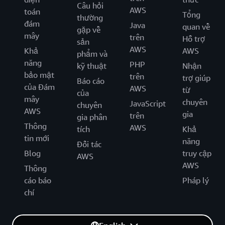
Câu hỏi
AWS
toán
Tổng
thường
đám
Java
quan về
gặp về
mây
trên
Hỗ trợ
sản
AWS
Khả
AWS
phẩm và
năng
PHP
kỹ thuật
Nhận
bảo mật
trên
trợ giúp
Báo cáo
của Đám
AWS
từ
của
mây
chuyên
JavaScript
chuyên
AWS
gia
trên
gia phân
Thông
AWS
tích
Khả
tin mới
năng
Đối tác
Blog
truy cập
AWS
AWS
Thông
cáo báo
Pháp lý
chí