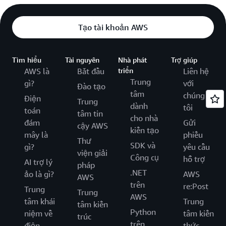
Tạo tài khoản AWS
Tìm hiểu
Tài nguyên
Nhà phát
Trợ giúp
AWS là
Bắt đầu
triển
Liên hệ
Trung
gì?
với
Đào tạo
tâm
chúng
Điện
Trung
dành
tôi
toán
tâm tin
cho nhà
đám
Gửi
cậy AWS
kiến tạo
mây là
phiếu
Thư
SDK và
gì?
yêu cầu
viện giải
Công cụ
hỗ trợ
AI trợ lý
pháp
.NET
ảo là gì?
AWS
AWS
trên
re:Post
Trung
Trung
AWS
tâm khái
Trung
tâm kiến
Python
niệm về
tâm kiến
trúc
trên
điện
thức