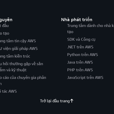
nguyên
Nhà phát triển
t đầu
Trung tâm dành cho nhà k
tạo
o tạo
SDK và Công cụ
ung tâm tin cậy AWS
.NET trên AWS
ư viện giải pháp AWS
Python trên AWS
ung tâm kiến trúc
Java trên AWS
u hỏi thường gặp về sản
ẩm và kỹ thuật
PHP trên AWS
o cáo của chuyên gia phân
JavaScript trên AWS
h
i tác AWS
Trở lại đầu trang