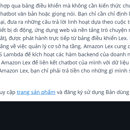
h hợp qua bảng điều khiển mà không cần kiến thức ch
hatbot văn bản hoặc giọng nói. Bạn chỉ cần chỉ định 
ại, đưa ra những câu trả lời linh hoạt dựa theo cuộc t
hiết bị di động, ứng dụng web và nền tảng trò chuyện
mắt), được phát hành trực tiếp từ bảng điều khiển Lex
ắng về việc quản lý cơ sở hạ tầng. Amazon Lex cung 
Lambda để kích hoạt các hàm backend của doanh ngh
i Amazon Lex để liên kết chatbot của mình với dữ liệ
Amazon Lex, bạn chỉ phải trả tiền cho những gì mình
ruy cập
trang sản phẩm
và đăng ký sử dụng Bản dùng