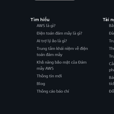
Tìm hiểu
Tài 
AWS là gì?
Bắ
Điện toán đám mây là gì?
Đà
AI trợ lý ảo là gì?
Tr
Trung tâm khái niệm về điện
Th
toán đám mây
Tr
Khả năng bảo mật của Đám
Câ
mây AWS
ph
Thông tin mới
Bá
Blog
tíc
Thông cáo báo chí
Đố