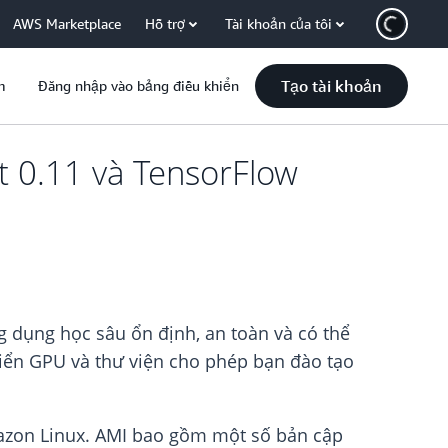
AWS Marketplace
Hỗ trợ
Tài khoản của tôi
Tạo tài khoản
m
Đăng nhập vào bảng điều khiển
 0.11 và TensorFlow
 dụng học sâu ổn định, an toàn và có thể
hiển GPU và thư viện cho phép bạn đào tạo
azon Linux. AMI bao gồm một số bản cập