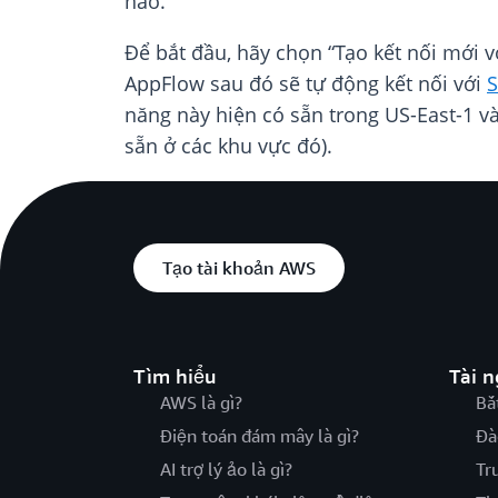
nào.
Để bắt đầu, hãy chọn “Tạo kết nối mới 
AppFlow sau đó sẽ tự động kết nối với
S
năng này hiện có sẵn trong US-East-1 v
sẵn ở các khu vực đó).
Tạo tài khoản AWS
Tìm hiểu
Tài 
AWS là gì?
Bắ
Điện toán đám mây là gì?
Đà
AI trợ lý ảo là gì?
Tr