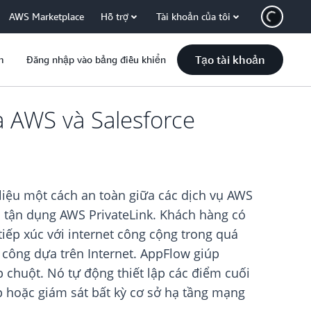
AWS Marketplace
Hỗ trợ
Tài khoản của tôi
Tạo tài khoản
m
Đăng nhập vào bảng điều khiển
a AWS và Salesforce
iệu một cách an toàn giữa các dịch vụ AWS
h tận dụng AWS PrivateLink. Khách hàng có
iếp xúc với internet công cộng trong quá
n công dựa trên Internet. AppFlow giúp
p chuột. Nó tự động thiết lập các điểm cuối
p hoặc giám sát bất kỳ cơ sở hạ tầng mạng