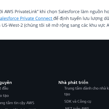
với AWS PrivateLink” khi chọn Salesforce làm nguồn h
alesforce Private Connect
để định tuyến lưu lượng d
à US-West-2 (chúng tôi sẽ mở rộng sang các khu vực A
nguyên
Nhà phát triển
t đầu
Trung tâm dành cho nhà k
tạo
o tạo
SDK và Công cụ
ung tâm tin cậy AWS
.NET trên AWS