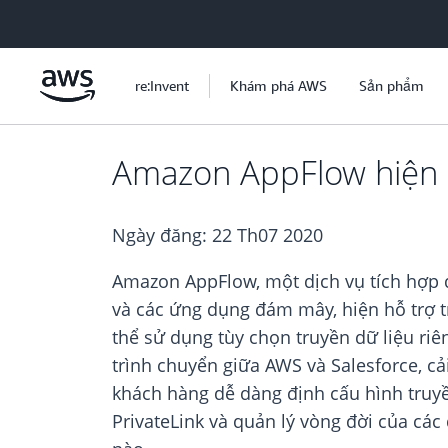
Chuyển đến nội dung chính
re:Invent
Khám phá AWS
Sản phẩm
Amazon AppFlow hiện hỗ
Ngày đăng:
22 Th07 2020
Amazon AppFlow, một dịch vụ tích hợp 
và các ứng dụng đám mây, hiện hỗ trợ t
thể sử dụng tùy chọn truyền dữ liệu riê
trình chuyển giữa AWS và Salesforce, cả
khách hàng dễ dàng định cấu hình truyền
PrivateLink và quản lý vòng đời của cá