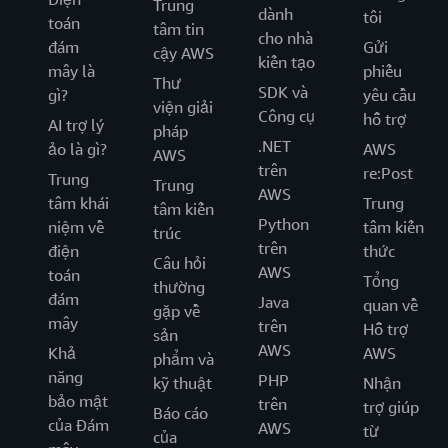
Trung
dành
tôi
toán
tâm tin
cho nhà
đám
Gửi
cậy AWS
kiến tạo
mây là
phiếu
Thư
SDK và
gì?
yêu cầu
viện giải
Công cụ
hỗ trợ
AI trợ lý
pháp
.NET
ảo là gì?
AWS
AWS
trên
re:Post
Trung
Trung
AWS
tâm khái
Trung
tâm kiến
Python
niệm về
tâm kiến
trúc
trên
điện
thức
Câu hỏi
AWS
toán
Tổng
thường
đám
Java
quan về
gặp về
mây
trên
Hỗ trợ
sản
AWS
Khả
AWS
phẩm và
năng
PHP
kỹ thuật
Nhận
bảo mật
trên
trợ giúp
Báo cáo
của Đám
AWS
từ
của