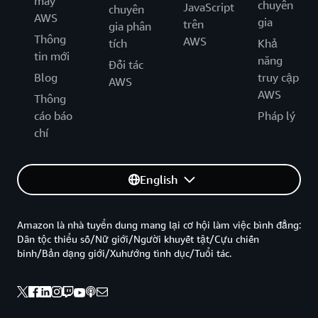
mây
chuyên
JavaScript
chuyên
AWS
gia
trên
gia phân
Thông
AWS
tích
Khả
tin mới
năng
Đối tác
Blog
truy cập
AWS
AWS
Thông
cáo báo
Pháp lý
chí
English
Amazon là nhà tuyển dung mang lại cơ hội làm việc bình đẳng:
Dân tộc thiểu số/Nữ giới/Người khuyết tật/Cựu chiến
binh/Bản dạng giới/Xuhướng tình dục/Tuổi tác.