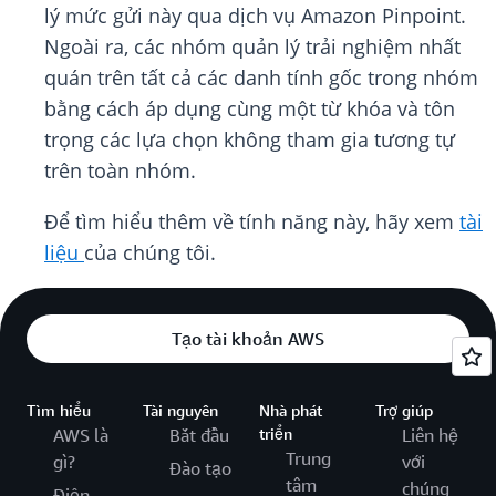
lý mức gửi này qua dịch vụ Amazon Pinpoint.
Ngoài ra, các nhóm quản lý trải nghiệm nhất
quán trên tất cả các danh tính gốc trong nhóm
bằng cách áp dụng cùng một từ khóa và tôn
trọng các lựa chọn không tham gia tương tự
trên toàn nhóm.
Để tìm hiểu thêm về tính năng này, hãy xem
tài
liệu
của chúng tôi.
Tạo tài khoản AWS
Tìm hiểu
Tài nguyên
Nhà phát
Trợ giúp
AWS là
Bắt đầu
triển
Liên hệ
Trung
gì?
với
Đào tạo
tâm
chúng
Điện