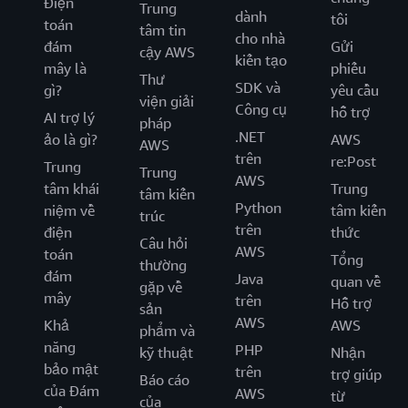
Điện
Trung
dành
tôi
toán
tâm tin
cho nhà
đám
Gửi
cậy AWS
kiến tạo
mây là
phiếu
Thư
SDK và
gì?
yêu cầu
viện giải
Công cụ
hỗ trợ
AI trợ lý
pháp
.NET
ảo là gì?
AWS
AWS
trên
re:Post
Trung
Trung
AWS
tâm khái
Trung
tâm kiến
Python
niệm về
tâm kiến
trúc
trên
điện
thức
Câu hỏi
AWS
toán
Tổng
thường
đám
Java
quan về
gặp về
mây
trên
Hỗ trợ
sản
AWS
Khả
AWS
phẩm và
năng
PHP
kỹ thuật
Nhận
bảo mật
trên
trợ giúp
Báo cáo
của Đám
AWS
từ
của