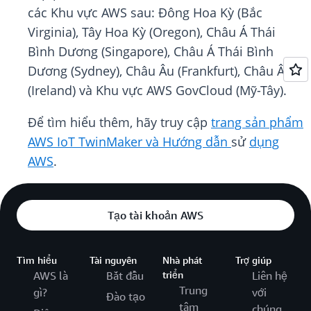
các Khu vực AWS sau: Đông Hoa Kỳ (Bắc
Virginia), Tây Hoa Kỳ (Oregon), Châu Á Thái
Bình Dương (Singapore), Châu Á Thái Bình
Dương (Sydney), Châu Âu (Frankfurt), Châu Âu
(Ireland) và Khu vực AWS GovCloud (Mỹ-Tây).
Để tìm hiểu thêm, hãy truy cập
trang sản phẩm
AWS IoT TwinMaker và Hướng dẫn
sử
dụng
AWS
.
Tạo tài khoản AWS
Tìm hiểu
Tài nguyên
Nhà phát
Trợ giúp
AWS là
Bắt đầu
triển
Liên hệ
Trung
gì?
với
Đào tạo
tâm
chúng