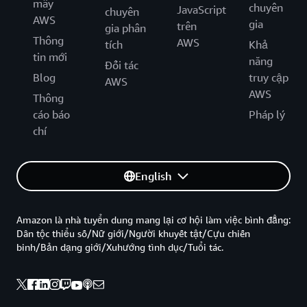
mây
chuyên
JavaScript
chuyên
AWS
gia
trên
gia phân
Thông
AWS
tích
Khả
tin mới
năng
Đối tác
Blog
truy cập
AWS
AWS
Thông
cáo báo
Pháp lý
chí
English
Amazon là nhà tuyển dung mang lại cơ hội làm việc bình đẳng:
Dân tộc thiểu số/Nữ giới/Người khuyết tật/Cựu chiến
binh/Bản dạng giới/Xuhướng tình dục/Tuổi tác.