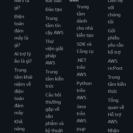
AWS là
Bắt đầu
Liên hệ
Trung
gì?
với
Đào tạo
tâm
chúng
Điện
Trung
dành
tôi
toán
tâm tin
cho nhà
đám
Gửi
cậy AWS
kiến tạo
mây là
phiếu
Thư
SDK và
gì?
yêu cầu
viện giải
Công cụ
hỗ trợ
AI trợ lý
pháp
.NET
ảo là gì?
AWS
AWS
trên
re:Post
Trung
Trung
AWS
tâm khái
Trung
tâm kiến
Python
niệm về
tâm kiến
trúc
trên
điện
thức
Câu hỏi
AWS
toán
Tổng
thường
đám
Java
quan về
gặp về
mây
trên
Hỗ trợ
sản
AWS
Khả
AWS
phẩm và
năng
PHP
kỹ thuật
Nhận