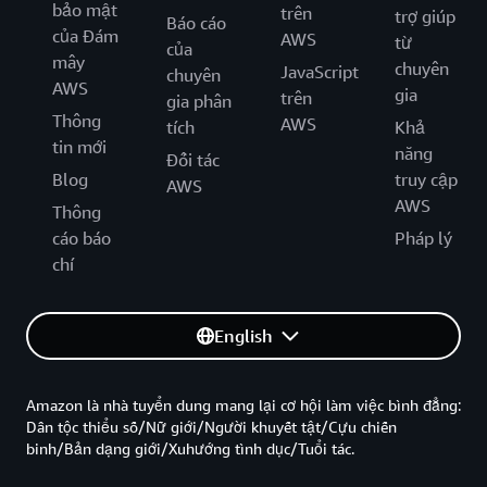
bảo mật
trên
trợ giúp
Báo cáo
của Đám
AWS
từ
của
mây
chuyên
JavaScript
chuyên
AWS
gia
trên
gia phân
Thông
AWS
tích
Khả
tin mới
năng
Đối tác
Blog
truy cập
AWS
AWS
Thông
cáo báo
Pháp lý
chí
English
Amazon là nhà tuyển dung mang lại cơ hội làm việc bình đẳng:
Dân tộc thiểu số/Nữ giới/Người khuyết tật/Cựu chiến
binh/Bản dạng giới/Xuhướng tình dục/Tuổi tác.