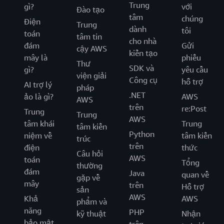
Trung
gì?
với
Đào tạo
tâm
chúng
Điện
Trung
dành
tôi
toán
tâm tin
cho nhà
đám
Gửi
cậy AWS
kiến tạo
mây là
phiếu
Thư
SDK và
gì?
yêu cầu
viện giải
Công cụ
hỗ trợ
AI trợ lý
pháp
.NET
ảo là gì?
AWS
AWS
trên
re:Post
Trung
Trung
AWS
tâm khái
Trung
tâm kiến
Python
niệm về
tâm kiến
trúc
trên
điện
thức
Câu hỏi
AWS
toán
Tổng
thường
đám
Java
quan về
gặp về
mây
trên
Hỗ trợ
sản
AWS
Khả
AWS
phẩm và
năng
PHP
kỹ thuật
Nhận
bảo mật