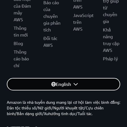
trên
trợ giúp
Báo cáo
của Đám
AWS
từ
của
mây
chuyên
JavaScript
chuyên
AWS
gia
trên
gia phân
Thông
AWS
tích
Khả
tin mới
năng
Đối tác
Blog
truy cập
AWS
AWS
Thông
cáo báo
Pháp lý
chí
English
Amazon là nhà tuyển dung mang lại cơ hội làm việc bình đẳng:
Dân tộc thiểu số/Nữ giới/Người khuyết tật/Cựu chiến
binh/Bản dạng giới/Xuhướng tình dục/Tuổi tác.