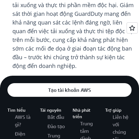
tải xuống và thực thi phần mềm độc hại. Giám
sát thời gian hoạt động GuardDuty mang đến
khả năng quan sát các lệnh đáng ngờ, liên
quan đến việc tải xuống và thực thi tệp độc hại
trên mỗi bước, cung cấp khả năng phát hiện
sớm các mối đe dọa ở giai đoạn tác động ban
đầu – trước khi chúng trở thành sự kiện tác
động đến doanh nghiệp.
Tạo tài khoản AWS
Tìm hiểu
Tài nguyên
Nhà phát
Trợ giúp
AWS là
Bắt đầu
triển
Liên hệ
Trung
gì?
với
Đào tạo
tâm
chúng
Điện
Trung
dành