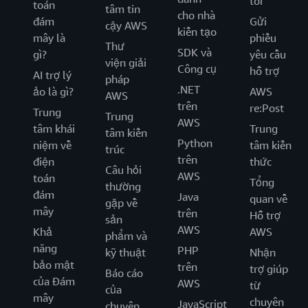
tôi
toán
tâm tin
cho nhà
đám
Gửi
cậy AWS
kiến tạo
mây là
phiếu
Thư
SDK và
gì?
yêu cầu
viện giải
Công cụ
hỗ trợ
AI trợ lý
pháp
.NET
ảo là gì?
AWS
AWS
trên
re:Post
Trung
Trung
AWS
tâm khái
Trung
tâm kiến
Python
niệm về
tâm kiến
trúc
trên
điện
thức
Câu hỏi
AWS
toán
Tổng
thường
đám
Java
quan về
gặp về
mây
trên
Hỗ trợ
sản
AWS
Khả
AWS
phẩm và
năng
PHP
kỹ thuật
Nhận
bảo mật
trên
trợ giúp
Báo cáo
của Đám
AWS
từ
của
mây
chuyên
JavaScript
chuyên