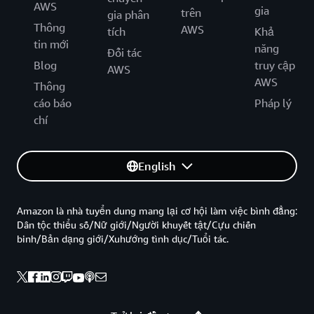
AWS
gia
trên
gia phân
Thông
AWS
tích
Khả
tin mới
năng
Đối tác
Blog
truy cập
AWS
AWS
Thông
cáo báo
Pháp lý
chí
English
Amazon là nhà tuyển dung mang lại cơ hội làm việc bình đẳng:
Dân tộc thiểu số/Nữ giới/Người khuyết tật/Cựu chiến
binh/Bản dạng giới/Xuhướng tình dục/Tuổi tác.