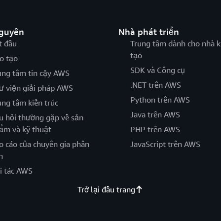
nguyên
Nhà phát triển
t đầu
Trung tâm dành cho nhà k
tạo
o tạo
SDK và Công cụ
ung tâm tin cậy AWS
.NET trên AWS
ư viện giải pháp AWS
Python trên AWS
ung tâm kiến trúc
Java trên AWS
u hỏi thường gặp về sản
ẩm và kỹ thuật
PHP trên AWS
o cáo của chuyên gia phân
JavaScript trên AWS
h
i tác AWS
Trở lại đầu trang