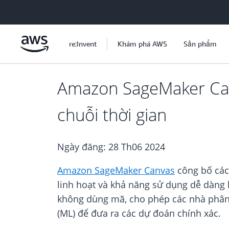
Chuyển đến nội dung chính
re:Invent
Khám phá AWS
Sản phẩm
Amazon SageMaker Can
chuỗi thời gian
Ngày đăng:
28 Th06 2024
Amazon SageMaker Canvas
công bố các 
linh hoạt và khả năng sử dụng dễ dàng
không dùng mã, cho phép các nhà phân t
(ML) để đưa ra các dự đoán chính xác.