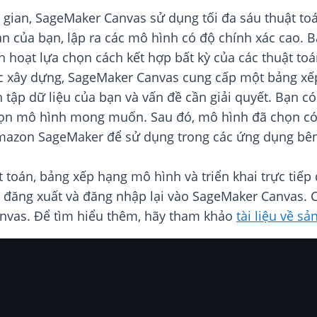
gian, SageMaker Canvas sử dụng tối đa sáu thuật toá
an của bạn, lập ra các mô hình có độ chính xác cao.
h hoạt lựa chọn cách kết hợp bất kỳ của các thuật t
ợc xây dựng, SageMaker Canvas cung cấp một bảng xếp
n tập dữ liệu của bạn và vấn đề cần giải quyết. Bạn có
ọn mô hình mong muốn. Sau đó, mô hình đã chọn có t
 Amazon SageMaker để sử dụng trong các ứng dụng bê
 toán, bảng xếp hạng mô hình và triển khai trực tiếp
y đăng xuất và đăng nhập lại vào SageMaker Canvas. C
nvas. Để tìm hiểu thêm, hãy tham khảo
tài liệu về 