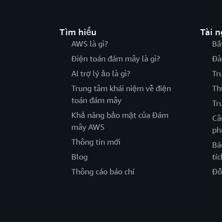
Tìm hiểu
Tài 
AWS là gì?
Bắ
Điện toán đám mây là gì?
Đà
AI trợ lý ảo là gì?
Tr
Trung tâm khái niệm về điện
Th
toán đám mây
Tr
Khả năng bảo mật của Đám
Câ
mây AWS
ph
Thông tin mới
Bá
Blog
tíc
Thông cáo báo chí
Đố