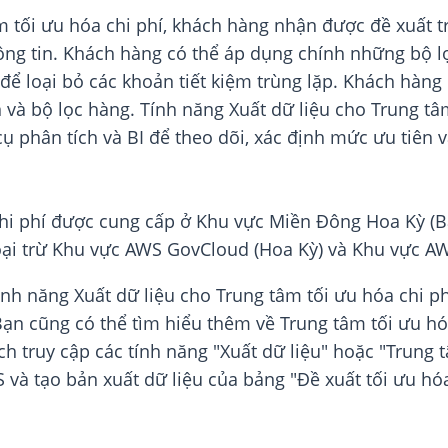
m tối ưu hóa chi phí, khách hàng nhận được đề xuất tr
ông tin. Khách hàng có thể áp dụng chính những bộ l
 để loại bỏ các khoản tiết kiệm trùng lặp. Khách hàng
 và bộ lọc hàng. Tính năng Xuất dữ liệu cho Trung tâ
 phân tích và BI để theo dõi, xác định mức ưu tiên và
chi phí được cung cấp ở Khu vực Miền Đông Hoa Kỳ (Bắ
oại trừ Khu vực AWS GovCloud (Hoa Kỳ) và Khu vực A
ính năng Xuất dữ liệu cho Trung tâm tối ưu hóa chi p
Bạn cũng có thể tìm hiểu thêm về Trung tâm tối ưu hó
ch truy cập các tính năng "Xuất dữ liệu" hoặc "Trung 
 và tạo bản xuất dữ liệu của bảng "Đề xuất tối ưu hóa