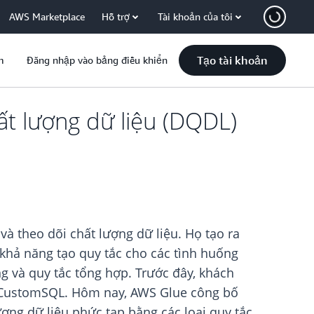
AWS Marketplace
Hỗ trợ
Tài khoản của tôi
Tạo tài khoản
m
Đăng nhập vào bảng điều khiển
ất lượng dữ liệu (DQDL)
à theo dõi chất lượng dữ liệu. Họ tạo ra
khả năng tạo quy tắc cho các tình huống
ống và quy tắc tổng hợp. Trước đây, khách
tắc CustomSQL. Hôm nay, AWS Glue công bố
ượng dữ liệu phức tạp bằng các loại quy tắc