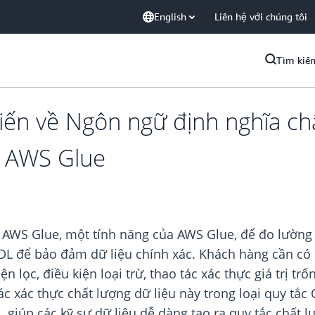
English
Liên hệ với chúng tôi
Tìm kiế
iến về Ngôn ngữ định nghĩa ch
u AWS Glue
AWS Glue, một tính năng của AWS Glue, để đo lường v
DL để bảo đảm dữ liệu chính xác. Khách hàng cần có 
n lọc, điều kiện loại trừ, thao tác xác thực giá trị tr
tác xác thực chất lượng dữ liệu này trong loại quy 
giúp các kỹ sư dữ liệu dễ dàng tạo ra quy tắc chất l