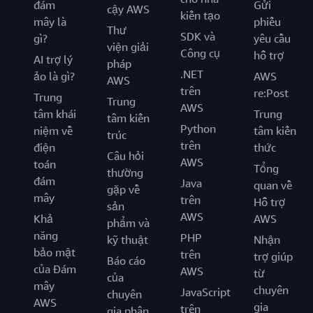
đám
Gửi
cậy AWS
kiến tạo
mây là
phiếu
Thư
SDK và
gì?
yêu cầu
viện giải
Công cụ
hỗ trợ
AI trợ lý
pháp
.NET
ảo là gì?
AWS
AWS
trên
re:Post
Trung
Trung
AWS
tâm khái
Trung
tâm kiến
Python
niệm về
tâm kiến
trúc
trên
điện
thức
Câu hỏi
AWS
toán
Tổng
thường
đám
Java
quan về
gặp về
mây
trên
Hỗ trợ
sản
AWS
Khả
AWS
phẩm và
năng
PHP
kỹ thuật
Nhận
bảo mật
trên
trợ giúp
Báo cáo
của Đám
AWS
từ
của
mây
chuyên
JavaScript
chuyên
AWS
gia
trên
gia phân