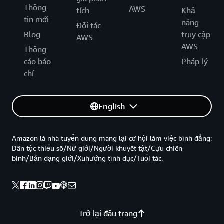
Thông
AWS
tích
Khả
tin mới
năng
Đối tác
Blog
truy cập
AWS
AWS
Thông
cáo báo
Pháp lý
chí
English
Amazon là nhà tuyển dung mang lại cơ hội làm việc bình đẳng:
Dân tộc thiểu số/Nữ giới/Người khuyết tật/Cựu chiến
binh/Bản dạng giới/Xuhướng tình dục/Tuổi tác.
Trở lại đầu trang