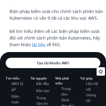
Biện pháp kiểm soát cho chính sách phiên bản
Kubernetes có sẵn ở tất cả các khu vực AWS.
Để tìm hiểu thêm về các biện pháp kiểm soát
đối với chính sách phiên bản Kubernetes, hãy
tham khảo
tài liệu
về EKS.
Tạo tài khoản AWS
Tìm hiểu
Tài nguyên
Nhà phát
Trợ giúp
AWS là
Bắt đầu
triển
Liên hệ
Trung
gì?
với
Đào tạo
tâm
chúng
Điện
Trung
dành
tôi
toán
tâm tin
cho nhà