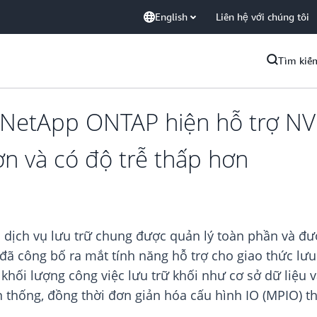
English
Liên hệ với chúng tôi
Tìm kiế
NetApp ONTAP hiện hỗ trợ NVM
n và có độ trễ thấp hơn
dịch vụ lưu trữ chung được quản lý toàn phần và đư
đã công bố ra mắt tính năng hỗ trợ cho giao thức lư
hối lượng công việc lưu trữ khối như cơ sở dữ liệu và
ền thống, đồng thời đơn giản hóa cấu hình IO (MPIO) t