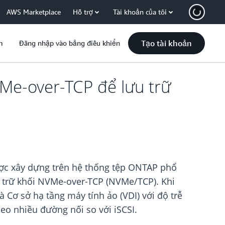
AWS Marketplace
Hỗ trợ
Tài khoản của tôi
Tạo tài khoản
m
Đăng nhập vào bảng điều khiển
e-over-TCP để lưu trữ
ợc xây dựng trên hệ thống tệp ONTAP phổ
u trữ khối NVMe-over-TCP (NVMe/TCP). Khi
 Cơ sở hạ tầng máy tính ảo (VDI) với độ trễ
heo nhiều đường nối so với iSCSI.