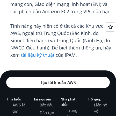
mạng con, Giao diện mạng linh hoạt (ENI) và
các phiên bản Amazon EC2 trong VPC của bạn.
Tính năng này hiện có ở tất cả các Khu vực
AWS, ngoại trừ Trung Quốc (Bắc Kinh, do
Sinnet điều hành) và Trung Quốc (Ninh Hạ, do
NWCD điều hành). Để biết thêm thông tin, hãy
xem
tài liệu kỹ thuật
của IPAM.
Tạo tài khoản AWS
Tìm hiểu
Tài nguyên
Nhà phát
Trợ giúp
AWS là
Bắt đầu
triển
Liên hệ
Trung
gì?
với
Đào tạo