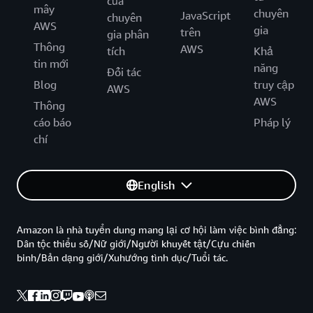
của
mây
chuyên
JavaScript
chuyên
AWS
gia
trên
gia phân
Thông
AWS
tích
Khả
tin mới
năng
Đối tác
Blog
truy cập
AWS
AWS
Thông
cáo báo
Pháp lý
chí
English
Amazon là nhà tuyển dung mang lại cơ hội làm việc bình đẳng:
Dân tộc thiểu số/Nữ giới/Người khuyết tật/Cựu chiến
binh/Bản dạng giới/Xuhướng tình dục/Tuổi tác.