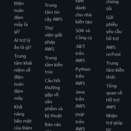
tâm
chúng
Điện
Trung
dành
tôi
toán
tâm tin
cho nhà
đám
Gửi
cậy AWS
kiến tạo
mây là
phiếu
Thư
SDK và
gì?
yêu cầu
viện giải
Công cụ
hỗ trợ
AI trợ lý
pháp
.NET
ảo là gì?
AWS
AWS
trên
re:Post
Trung
Trung
AWS
tâm khái
Trung
tâm kiến
Python
niệm về
tâm kiến
trúc
trên
điện
thức
Câu hỏi
AWS
toán
Tổng
thường
đám
Java
quan về
gặp về
mây
trên
Hỗ trợ
sản
AWS
Khả
AWS
phẩm và
năng
PHP
kỹ thuật
Nhận
bảo mật
trên
trợ giúp
Báo cáo
của Đám
AWS
từ