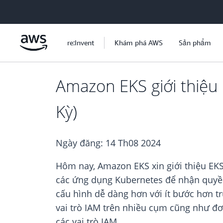
Chuyển đến nội dung chính
re:Invent
Khám phá AWS
Sản phẩm
Amazon EKS giới thiệu
Kỳ)
Ngày đăng:
14 Th08 2024
Hôm nay, Amazon EKS xin giới thiệu EKS
các ứng dụng Kubernetes để nhận quy
cấu hình dễ dàng hơn với ít bước hơn tr
vai trò IAM trên nhiều cụm cũng như đơ
các vai trò IAM.