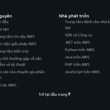
nguyên
Nhà phát triển
t đầu
Trung tâm dành cho nhà k
tạo
o tạo
SDK và Công cụ
ung tâm tin cậy AWS
.NET trên AWS
ư viện giải pháp AWS
Python trên AWS
ung tâm kiến trúc
Java trên AWS
u hỏi thường gặp về sản
ẩm và kỹ thuật
PHP trên AWS
o cáo của chuyên gia phân
JavaScript trên AWS
h
i tác AWS
Trở lại đầu trang