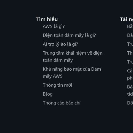
Tìm hiểu
Tài 
AWS là gì?
Bắ
Điện toán đám mây là gì?
Đà
AI trợ lý ảo là gì?
Tr
Trung tâm khái niệm về điện
Th
toán đám mây
Tr
Khả năng bảo mật của Đám
Câ
mây AWS
ph
Thông tin mới
Bá
Blog
tíc
Thông cáo báo chí
Đố