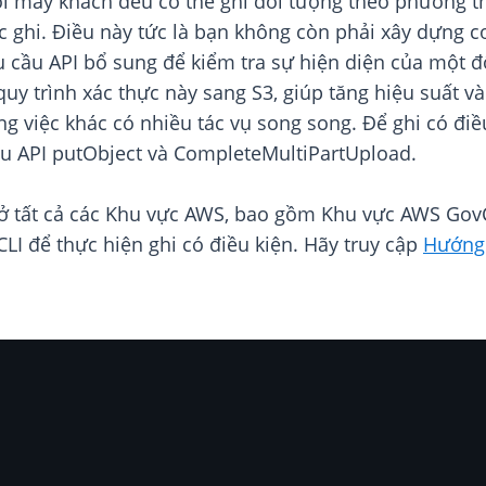
i máy khách đều có thể ghi đối tượng theo phương th
c ghi. Điều này tức là bạn không còn phải xây dựng 
cầu API bổ sung để kiểm tra sự hiện diện của một đối
uy trình xác thực này sang S3, giúp tăng hiệu suất v
g việc khác có nhiều tác vụ song song. Để ghi có điều
ầu API putObject và CompleteMultiPartUpload.
ở tất cả các Khu vực AWS, bao gồm Khu vực AWS Gov
LI để thực hiện ghi có điều kiện. Hãy truy cập
Hướng 