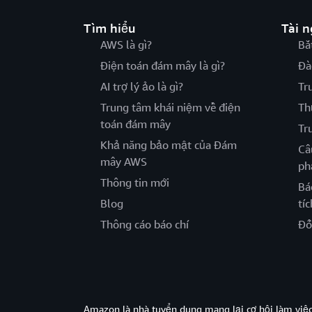
Tìm hiểu
Tài 
AWS là gì?
Bắ
Điện toán đám mây là gì?
Đà
AI trợ lý ảo là gì?
Tr
Trung tâm khái niệm về điện
Th
toán đám mây
Tr
Khả năng bảo mật của Đám
Câ
mây AWS
ph
Thông tin mới
Bá
Blog
tíc
Thông cáo báo chí
Đố
Amazon là nhà tuyển dung mang lại cơ hội làm viê