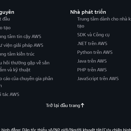
nguyên
Nhà phát triển
t đầu
Trung tâm dành cho nhà k
tạo
o tạo
SDK và Công cụ
ung tâm tin cậy AWS
.NET trên AWS
ư viện giải pháp AWS
Python trên AWS
ung tâm kiến trúc
Java trên AWS
u hỏi thường gặp về sản
ẩm và kỹ thuật
PHP trên AWS
o cáo của chuyên gia phân
JavaScript trên AWS
h
i tác AWS
Trở lại đầu trang
̣c bình đẳng: Dân tộc thiểu số/Nữ giới/Người khuyết tật/Cựu chiến bi