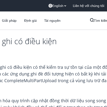
English
Liên hệ với chúng tôi
Giải pháp
Định giá
Tài nguyên
Tìm kiế
ghi có điều kiện
i có điều kiện có thể kiểm tra sự tồn tại của một đố
các ứng dụng ghi đè đối tượng hiện có bất kỳ khi tải 
ặc CompleteMultiPartUpload trong cả vùng lưu trữ đa
ản hóa quy trình cập nhật đồng thời dữ liệu song son