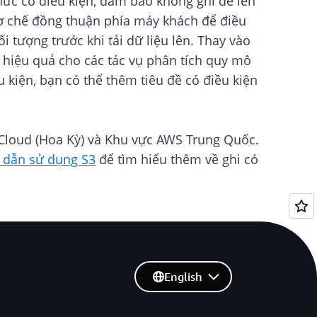
ức có điều kiện, đảm bảo không ghi đè lên
cơ chế đồng thuận phía máy khách để điều
 tượng trước khi tải dữ liệu lên. Thay vào
à hiệu quả cho các tác vụ phân tích quy mô
 kiện, bạn có thể thêm tiêu đề có điều kiện
Cloud (Hoa Kỳ) và Khu vực AWS Trung Quốc.
dẫn sử dụng S3
để tìm hiểu thêm về ghi có
English