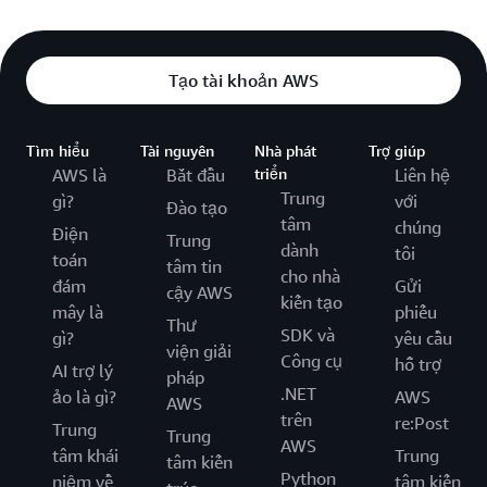
Tạo tài khoản AWS
Tìm hiểu
Tài nguyên
Nhà phát
Trợ giúp
AWS là
Bắt đầu
triển
Liên hệ
Trung
gì?
với
Đào tạo
tâm
chúng
Điện
Trung
dành
tôi
toán
tâm tin
cho nhà
đám
Gửi
cậy AWS
kiến tạo
mây là
phiếu
Thư
SDK và
gì?
yêu cầu
viện giải
Công cụ
hỗ trợ
AI trợ lý
pháp
.NET
ảo là gì?
AWS
AWS
trên
re:Post
Trung
Trung
AWS
tâm khái
Trung
tâm kiến
Python
niệm về
tâm kiến