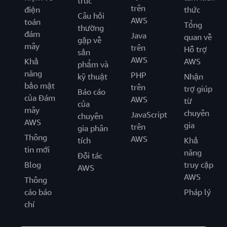
trúc
trên
điện
thức
Câu hỏi
AWS
toán
Tổng
thường
đám
Java
quan về
gặp về
mây
trên
Hỗ trợ
sản
AWS
Khả
AWS
phẩm và
năng
PHP
kỹ thuật
Nhận
bảo mật
trên
trợ giúp
Báo cáo
của Đám
AWS
từ
của
mây
chuyên
JavaScript
chuyên
AWS
gia
trên
gia phân
Thông
AWS
tích
Khả
tin mới
năng
Đối tác
Blog
truy cập
AWS
AWS
Thông
cáo báo
Pháp lý
chí