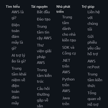
Tìm hiểu
Tài nguyên
Nhà phát
Trợ giúp
AWS là
Bắt đầu
triển
Liên hệ
Trung
gì?
với
Đào tạo
tâm
chúng
Điện
Trung
dành
tôi
toán
tâm tin
cho nhà
đám
Gửi
cậy AWS
kiến tạo
mây là
phiếu
Thư
SDK và
gì?
yêu cầu
viện giải
Công cụ
hỗ trợ
AI trợ lý
pháp
.NET
ảo là gì?
AWS
AWS
trên
re:Post
Trung
Trung
AWS
tâm khái
Trung
tâm kiến
Python
niệm về
tâm kiến
trúc
trên
điện
thức
Câu hỏi
AWS
toán
Tổng
thường
đám
Java
quan về
gặp về
mây
trên
Hỗ trợ
sản