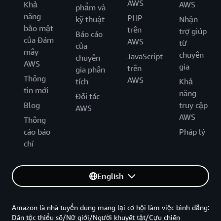
AWS
Khả
AWS
phẩm và
năng
PHP
kỹ thuật
Nhận
bảo mật
trên
trợ giúp
Báo cáo
của Đám
AWS
từ
của
mây
chuyên
JavaScript
chuyên
AWS
gia
trên
gia phân
Thông
AWS
tích
Khả
tin mới
năng
Đối tác
Blog
truy cập
AWS
AWS
Thông
cáo báo
Pháp lý
chí
English
Amazon là nhà tuyển dung mang lại cơ hội làm việc bình đẳng:
Dân tộc thiểu số/Nữ giới/Người khuyết tật/Cựu chiến