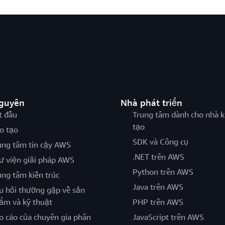
nguyên
Nhà phát triển
t đầu
Trung tâm dành cho nhà k
tạo
o tạo
SDK và Công cụ
ung tâm tin cậy AWS
.NET trên AWS
ư viện giải pháp AWS
Python trên AWS
ung tâm kiến trúc
Java trên AWS
u hỏi thường gặp về sản
ẩm và kỹ thuật
PHP trên AWS
o cáo của chuyên gia phân
JavaScript trên AWS