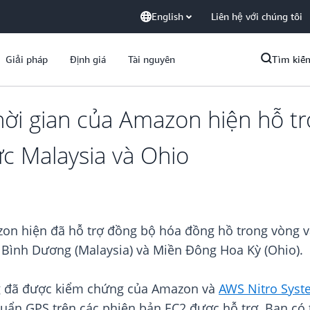
English
Liên hệ với chúng tôi
Giải pháp
Định giá
Tài nguyên
Tìm kiế
ời gian của Amazon hiện hỗ tr
ực Malaysia và Ohio
on hiện đã hỗ trợ đồng bộ hóa đồng hồ trong vòng và
Bình Dương (Malaysia) và Miền Đông Hoa Kỳ (Ohio).
g đã được kiểm chứng của Amazon và
AWS Nitro Sys
uẩn GPS trên các phiên bản EC2 được hỗ trợ. Bạn có