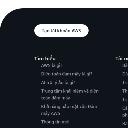
Tạo tài khoản AWS
Tìm hiểu
Tài 
AWS là gì?
Bắ
Điện toán đám mây là gì?
Đà
AI trợ lý ảo là gì?
Tr
Trung tâm khái niệm về điện
Th
toán đám mây
Tr
Khả năng bảo mật của Đám
Câ
mây AWS
ph
Thông tin mới
Bá