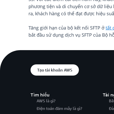
phương tiện và di chuyển cơ sở dữ liệu 
ra, khách hàng có thể đạt được hiệu suấ
Tăng giới hạn của bộ kết nối SFTP ở
tất
bắt đầu sử dụng dịch vụ SFTP của Bộ hỗ
Tạo tài khoản AWS
Tìm hiểu
Tài 
AWS là gì?
Bắ
Điện toán đám mây là gì?
Đà