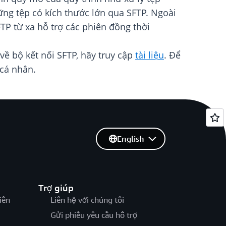
ững tệp có kích thước lớn qua SFTP. Ngoài
TP từ xa hỗ trợ các phiên đồng thời
về bộ kết nối SFTP, hãy truy cập
tài liệu
. Để
cá nhân.
English
Trợ giúp
iến
Liên hệ với chúng tôi
Gửi phiếu yêu cầu hỗ trợ