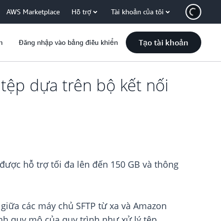
AWS Marketplace
Hỗ trợ
Tài khoản của tôi
Tạo tài khoản
m
Đăng nhập vào bảng điều khiển
tệp dựa trên bộ kết nối
 được hỗ trợ tối đa lên đến 150 GB và thông
p giữa các máy chủ SFTP từ xa và Amazon
nh quy mô của quy trình như xử lý tệp