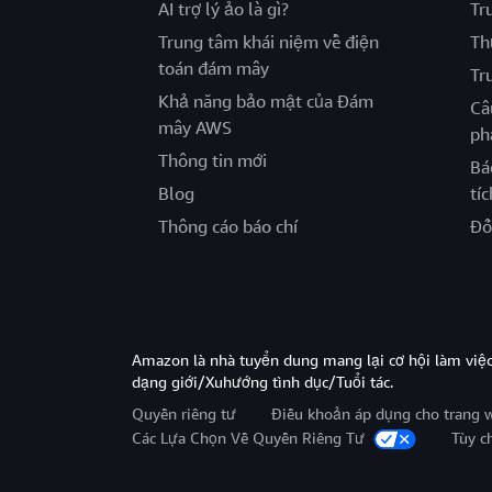
AI trợ lý ảo là gì?
Tr
Trung tâm khái niệm về điện
Th
toán đám mây
Tr
Khả năng bảo mật của Đám
Câ
mây AWS
ph
Thông tin mới
Bá
Blog
tíc
Thông cáo báo chí
Đố
Amazon là nhà tuyển dung mang lại cơ hội làm viê
dạng giới/Xuhướng tình dục/Tuổi tác.
Quyền riêng tư
Điều khoản áp dụng cho trang 
Các Lựa Chọn Về Quyền Riêng Tư
Tùy c