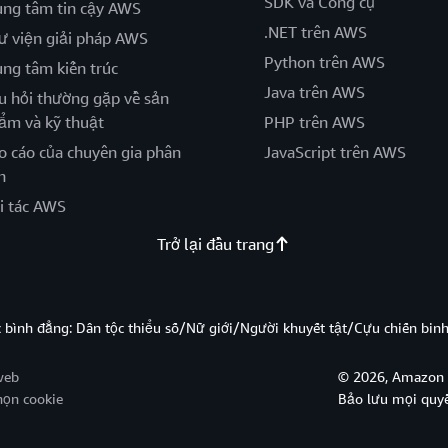
SDK và Công cụ
ung tâm tin cậy AWS
.NET trên AWS
ư viện giải pháp AWS
Python trên AWS
ung tâm kiến trúc
Java trên AWS
u hỏi thường gặp về sản
ẩm và kỹ thuật
PHP trên AWS
o cáo của chuyên gia phân
JavaScript trên AWS
h
i tác AWS
Trở lại đầu trang
̣c bình đẳng: Dân tộc thiểu số/Nữ giới/Người khuyết tật/Cựu chiến bi
web
© 2026, Amazon W
họn cookie
Bảo lưu mọi quy