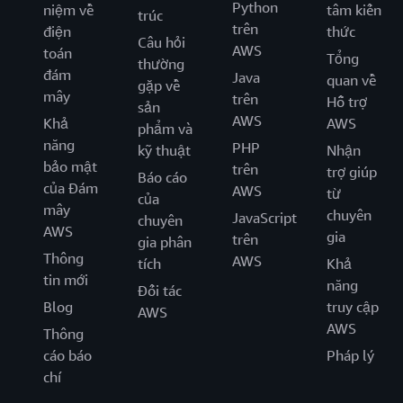
Python
niệm về
tâm kiến
trúc
trên
điện
thức
Câu hỏi
AWS
toán
Tổng
thường
đám
Java
quan về
gặp về
mây
trên
Hỗ trợ
sản
AWS
Khả
AWS
phẩm và
năng
PHP
kỹ thuật
Nhận
bảo mật
trên
trợ giúp
Báo cáo
của Đám
AWS
từ
của
mây
chuyên
JavaScript
chuyên
AWS
gia
trên
gia phân
Thông
AWS
tích
Khả
tin mới
năng
Đối tác
Blog
truy cập
AWS
AWS
Thông
cáo báo
Pháp lý
chí