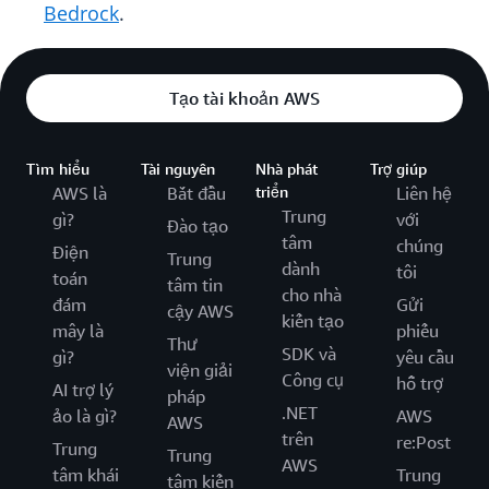
Bedrock
.
Tạo tài khoản AWS
Tìm hiểu
Tài nguyên
Nhà phát
Trợ giúp
AWS là
Bắt đầu
triển
Liên hệ
Trung
gì?
với
Đào tạo
tâm
chúng
Điện
Trung
dành
tôi
toán
tâm tin
cho nhà
đám
Gửi
cậy AWS
kiến tạo
mây là
phiếu
Thư
SDK và
gì?
yêu cầu
viện giải
Công cụ
hỗ trợ
AI trợ lý
pháp
.NET
ảo là gì?
AWS
AWS
trên
re:Post
Trung
Trung
AWS
tâm khái
Trung
tâm kiến