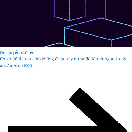
Di chuyển dữ liệu
Cơ sở dữ liệu tại chỗ không được xây dựng để tận dụng AI trợ lý
ảo. Amazon RDS