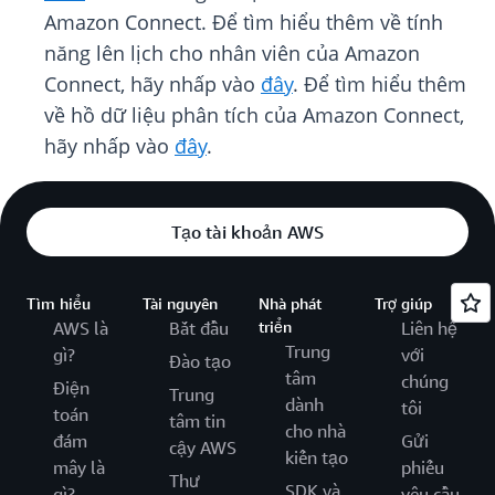
Amazon Connect. Để tìm hiểu thêm về tính
năng lên lịch cho nhân viên của Amazon
Connect, hãy nhấp vào
đây
. Để tìm hiểu thêm
về hồ dữ liệu phân tích của Amazon Connect,
hãy nhấp vào
đây
.
Tạo tài khoản AWS
Tìm hiểu
Tài nguyên
Nhà phát
Trợ giúp
AWS là
Bắt đầu
triển
Liên hệ
Trung
gì?
với
Đào tạo
tâm
chúng
Điện
Trung
dành
tôi
toán
tâm tin
cho nhà
đám
Gửi
cậy AWS
kiến tạo
mây là
phiếu
Thư
SDK và
gì?
yêu cầu