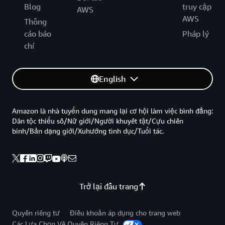
Blog
truy cập
AWS
AWS
Thông
cáo báo
Pháp lý
chí
English
Amazon là nhà tuyển dung mang lại cơ hội làm việc bình đẳng:
Dân tộc thiểu số/Nữ giới/Người khuyết tật/Cựu chiến
binh/Bản dạng giới/Xuhướng tình dục/Tuổi tác.
Trở lại đầu trang
Quyền riêng tư
Điều khoản áp dụng cho trang web
Các Lựa Chọn Về Quyền Riêng Tư