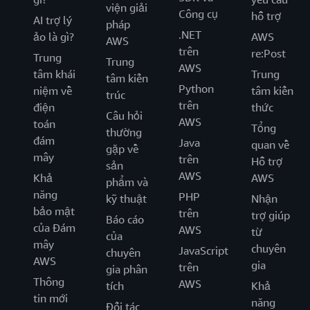
viện giải
Công cụ
hỗ trợ
AI trợ lý
pháp
.NET
ảo là gì?
AWS
AWS
trên
re:Post
Trung
Trung
AWS
tâm khái
Trung
tâm kiến
Python
niệm về
tâm kiến
trúc
trên
điện
thức
Câu hỏi
AWS
toán
Tổng
thường
đám
Java
quan về
gặp về
mây
trên
Hỗ trợ
sản
AWS
Khả
AWS
phẩm và
năng
PHP
kỹ thuật
Nhận
bảo mật
trên
trợ giúp
Báo cáo
của Đám
AWS
từ
của
mây
chuyên
JavaScript
chuyên
AWS
gia
trên
gia phân
Thông
AWS
tích
Khả
tin mới
năng
Đối tác