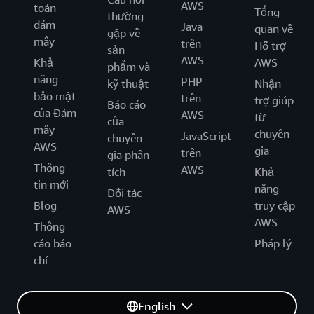
AWS
toán
Tổng
thường
đám
Java
quan về
gặp về
mây
trên
Hỗ trợ
sản
AWS
Khả
AWS
phẩm và
năng
PHP
kỹ thuật
Nhận
bảo mật
trên
trợ giúp
Báo cáo
của Đám
AWS
từ
của
mây
chuyên
JavaScript
chuyên
AWS
gia
trên
gia phân
Thông
AWS
tích
Khả
tin mới
năng
Đối tác
Blog
truy cập
AWS
AWS
Thông
cáo báo
Pháp lý
chí
English