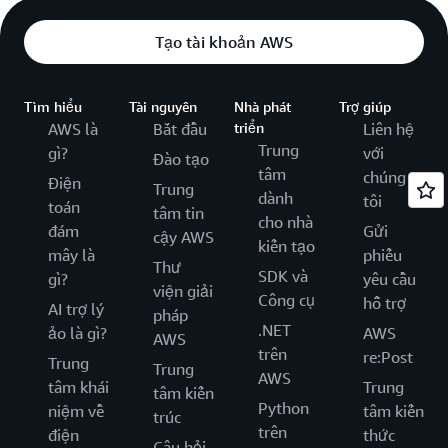
Tạo tài khoản AWS
Tìm hiểu
Tài nguyên
Nhà phát
Trợ giúp
AWS là
Bắt đầu
triển
Liên hệ
Trung
gì?
với
Đào tạo
tâm
chúng
Điện
Trung
dành
tôi
toán
tâm tin
cho nhà
đám
Gửi
cậy AWS
kiến tạo
mây là
phiếu
Thư
SDK và
gì?
yêu cầu
viện giải
Công cụ
hỗ trợ
AI trợ lý
pháp
.NET
ảo là gì?
AWS
AWS
trên
re:Post
Trung
Trung
AWS
tâm khái
Trung
tâm kiến
Python
niệm về
tâm kiến
trúc
trên
điện
thức
Câu hỏi