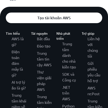
Tạo tài khoản AWS
Tìm hiểu
Tài nguyên
Nhà phát
Trợ giúp
AWS là
Bắt đầu
triển
Liên hệ
Trung
gì?
với
Đào tạo
tâm
chúng
Điện
Trung
dành
tôi
toán
tâm tin
cho nhà
đám
Gửi
cậy AWS
kiến tạo
mây là
phiếu
Thư
SDK và
gì?
yêu cầu
viện giải
Công cụ
hỗ trợ
AI trợ lý
pháp
.NET
ảo là gì?
AWS
AWS
trên
re:Post
Trung
Trung
AWS
tâm khái
Trung
tâm kiến
Python
niệm về
tâm kiến