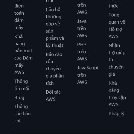
trúc
trên
điện
thức
Câu hỏi
AWS
toán
Tổng
thường
đám
Java
quan về
gặp về
mây
trên
Hỗ trợ
sản
AWS
Khả
AWS
phẩm và
năng
PHP
kỹ thuật
Nhận
bảo mật
trên
trợ giúp
Báo cáo
của Đám
AWS
từ
của
mây
chuyên
JavaScript
chuyên
AWS
gia
trên
gia phân
Thông
AWS
tích
Khả
tin mới
năng
Đối tác
Blog
truy cập
AWS
AWS
Thông
cáo báo
Pháp lý
chí