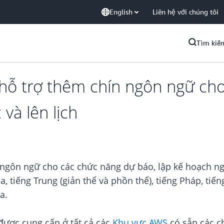
English
Liên hệ với chúng tôi
Tìm kiế
ỗ trợ thêm chín ngôn ngữ cho
và lên lịch
ngôn ngữ cho các chức năng dự báo, lập kế hoạch ngu
tiếng Trung (giản thể và phồn thể), tiếng Pháp, tiếng 
a.
được cung cấp ở tất cả các
Khu vực AWS
có sẵn các c