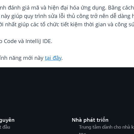
rình đánh giá mã và hiện đại hóa ứng dụng. Bằng các
 này giúp quy trình sửa lỗi thủ công trở nên dễ dàn
mới nhất giúp các tổ chức tiết kiệm thời gian và công 
 Code và IntelliJ IDE.
tính năng mới này
tại đây
.
nguyên
Nhà phát triển
t đầu
Trung tâm dành cho nhà k