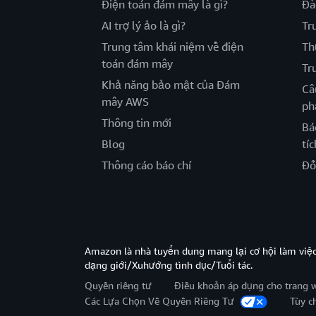
Điện toán đám mây là gì?
Đà
AI trợ lý ảo là gì?
Tr
Trung tâm khái niệm về điện
Th
toán đám mây
Tr
Khả năng bảo mật của Đám
Câ
mây AWS
ph
Thông tin mới
Bá
Blog
tíc
Thông cáo báo chí
Đố
Amazon là nhà tuyển dung mang lại cơ hội làm viê
dạng giới/Xuhướng tình dục/Tuổi tác.
Quyền riêng tư
Điều khoản áp dụng cho trang 
Các Lựa Chọn Về Quyền Riêng Tư
Tùy c