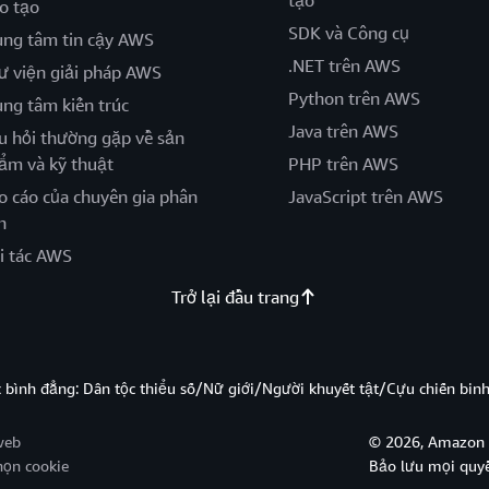
tạo
o tạo
SDK và Công cụ
ung tâm tin cậy AWS
.NET trên AWS
ư viện giải pháp AWS
Python trên AWS
ung tâm kiến trúc
Java trên AWS
u hỏi thường gặp về sản
ẩm và kỹ thuật
PHP trên AWS
o cáo của chuyên gia phân
JavaScript trên AWS
h
i tác AWS
Trở lại đầu trang
̣c bình đẳng: Dân tộc thiểu số/Nữ giới/Người khuyết tật/Cựu chiến bi
web
© 2026, Amazon W
họn cookie
Bảo lưu mọi quy