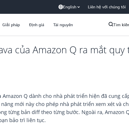
English
Liên hệ với chúng tôi
Giải pháp
Định giá
Tài nguyên
Tìm kiế
Java của Amazon Q ra mắt quy t
a Amazon Q dành cho nhà phát triển hiện đã cung cấ
h năng mới này cho phép nhà phát triển xem xét và ch
ong từng bản diff theo từng bước. Ngoài ra, Amazon Q
n bảo trì liên tục.