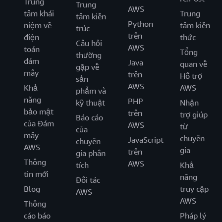
Trung
Trung
AWS
tâm khái
Trung
tâm kiến
Python
niệm về
tâm kiến
trúc
trên
điện
thức
Câu hỏi
AWS
toán
Tổng
thường
đám
Java
quan về
gặp về
mây
trên
Hỗ trợ
sản
AWS
Khả
AWS
phẩm và
năng
PHP
kỹ thuật
Nhận
bảo mật
trên
trợ giúp
Báo cáo
của Đám
AWS
từ
của
mây
chuyên
JavaScript
chuyên
AWS
gia
trên
gia phân
Thông
AWS
tích
Khả
tin mới
năng
Đối tác
Blog
truy cập
AWS
AWS
Thông
cáo báo
Pháp lý