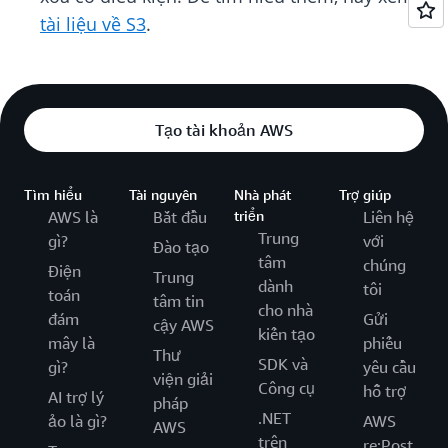
tài liệu về S3
.
Tạo tài khoản AWS
Tìm hiểu
Tài nguyên
Nhà phát
Trợ giúp
AWS là
Bắt đầu
triển
Liên hệ
Trung
gì?
với
Đào tạo
tâm
chúng
Điện
Trung
dành
tôi
toán
tâm tin
cho nhà
đám
Gửi
cậy AWS
kiến tạo
mây là
phiếu
Thư
SDK và
gì?
yêu cầu
viện giải
Công cụ
hỗ trợ
AI trợ lý
pháp
.NET
ảo là gì?
AWS
AWS
trên
re:Post